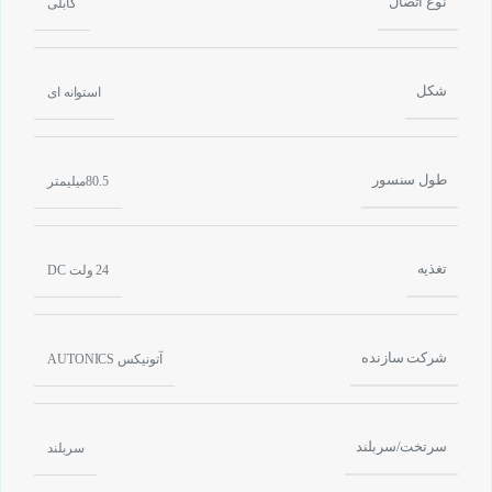
نوع اتصال
کابلی
شکل
استوانه ای
طول سنسور
80.5میلیمتر
تغذیه
24 ولت DC
شرکت سازنده
آتونیکس AUTONICS
سرتخت/سربلند
سربلند