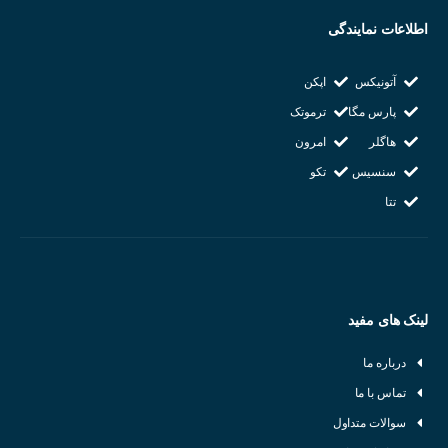
سنسورهای القایی بر اساس شکل، نوع خروجی، فاصله تشخیص و سایر
اطلاعات نمایندگی
ویژگی‌ها به انواع مختلفی تقسیم می‌شوند:
آتونیکس
اپکن
سنسورهای استوانه‌ای :
پرکاربردترین نوع سنسور القایی هستند.
پارس مگا
ترموتک
سنسورهای تخت :
برای تشخیص اجسام با سطح بزرگ مناسب هستند.
هاگلر
امرون
سنسورهای شیب‌دار :
برای تشخیص اجسام در زوایای مختلف استفاده
سنسیس
تکو
می‌شوند.
تتا
لینک های مفید
درباره ما
تماس با ما
سوالات متداول