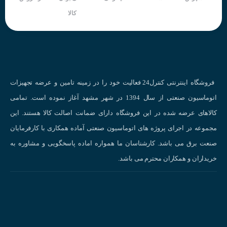
کالا
مورد استفاده در نوار نقاله برای ثبت تعداد و شمارش قطعات
قابل استفاده در دستگاه های بسته بندی و تعیین موقعیت قطعات فلزی
درماشین آلات CNC
جهت دوران موتور و تعیین سرعت (ب جای انکودر، با استفاده از دو سنسور
در فاصله تعیین شده)
فروشگاه اینترنتی کنترل24 فعالیت خود را در زمینه تامین و عرضه تجهیزات
بالا رفتن ایمنی وسرعت بخشیدن به توقف اضطراری (شناسایی وجود یا
اتوماسیون صنعتی از سال 1394 در شهر مشهد آغاز نموده است. تمامی
عدم وجود قطعه )
کالاهای عرضه شده در این فروشگاه دارای ضمانت اصالت کالا هستند. این
به دلیل داشتن مقاومت IP67 برای صنایع غذایی، فولاد و ماشین سازی
مجموعه در اجرای پروژه های اتوماسیون صنعتی آماده همکاری با کارفرمایان
بسیار مناسب است.
صنعت برق می باشد. کارشناسان ما همواره اماده پاسخگویی و مشاوره به
خریداران و همکاران محترم می باشد.
انواع سنسورهای القایی