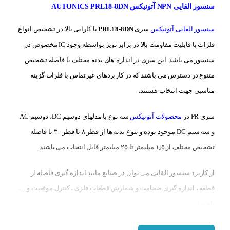
سنسور القایی NPN آتونیکس AUTONICS PRL18-8DN
سنسور القایی آتونیکس
سری
PRL18-8DN
با کارایی بالا در تشخیص انواع
فلزات با قابلیت مقاومت بالا در برابر نویز بواسطه وجود IC مخصوص در
سنسور می باشد. این سری در اندازه های بدنه مختلف با فاصله تشخیص
متنوع در دسترس می باشند که در کاربردهای غیرتماس با فلزات گزینه
مناسبی جهت انتخاب هستند.
سری PR در
محصولات آتونیکس
سه نوع با مدلهای دوسیم DC، دوسیم AC
و سه سیم DC موجود بوده و تنوع بدنه ها از قطر ۸ تا قطر ۳۰ با فاصله
تشخیص مختلف از ۱٫۵ میلیمتر تا ۲۵ میلیمتر قابل انتخاب می باشند.
از کاربرد سنسور القایی می توان در صنایع مانند اندازه گیری فاصله از
قطعه ، اندازه گیری ضخامت و شمارش قطعات فلزی ، کنترل موقعیت و …
نام برد.