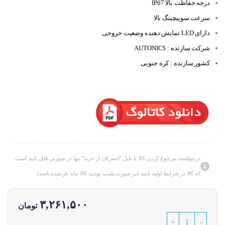
درجه حفاظت بالا IP67
سرعت سوییچینگ بالا
دارای LED نمایش دهنده وضعیت خروجی
شرکت سازنده : AUTONICS
کشور سازنده : کره جنوبی
درخواست مرجوع کردن کالا با دلیل "انصراف از خرید" تنها در صورتی قابل تایید است
که کالا در شرایط اولیه باشد (در صورت پلمپ بودن، کالا نباید باز شده باشد).
۳,۲۶۱,۵۰۰
تومان