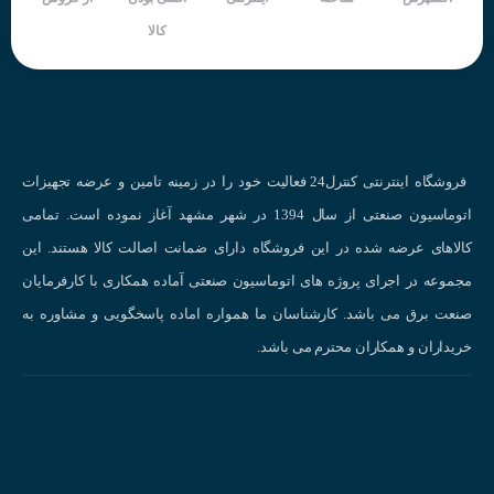
کالا
فروشگاه اینترنتی کنترل24 فعالیت خود را در زمینه تامین و عرضه تجهیزات
نحوه عملکرد سنسور مجاورتی
اتوماسیون صنعتی از سال 1394 در شهر مشهد آغاز نموده است. تمامی
کالاهای عرضه شده در این فروشگاه دارای ضمانت اصالت کالا هستند. این
انواع سنسورهای القایی
مجموعه در اجرای پروژه های اتوماسیون صنعتی آماده همکاری با کارفرمایان
سنسورهای القایی بر اساس شکل، نوع خروجی، فاصله تشخیص و سایر ویژگی‌ها ب
صنعت برق می باشد. کارشناسان ما همواره اماده پاسخگویی و مشاوره به
انواع مختلفی تقسیم می‌شوند:
خریداران و همکاران محترم می باشد.
سنسورهای استوانه‌ای:
پرکاربردترین نوع سنسور القایی هستند.
سنسورهای تخت:
برای تشخیص اجسام با سطح بزرگ مناسب هستند.
سنسورهای شیب‌دار:
برای تشخیص اجسام در زوایای مختلف استفاده می‌شوند.