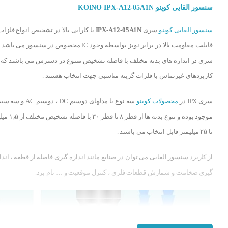
سنسور القایی کوینو KOINO IPX-A12-05A1N
سنسور القایی کوینو
سری
IPX-A12-05A1N
با کارایی بالا در تشخیص انواع فلزات 
قابلیت مقاومت بالا در برابر نویز بواسطه وجود IC مخصوص در سنسور می ب
سری در اندازه های بدنه مختلف با فاصله تشخیص متنوع در دسترس می باشند که 
کاربردهای غیرتماس با فلزات گزینه مناسبی جهت انتخاب هستند .
سری IPX در
محصولات کوینو
موجود بوده و تنوع بدنه ها از قطر ۸ تا
تا ۲۵ میلیمتر قابل انتخاب می باشند .
از کاربرد سنسور القایی می توان در صنایع مانند اندازه گیری فاصله از قطعه ، اندا
گیری ضخامت و شمارش قطعات فلزی ، کنترل موقعیت و … نام برد.