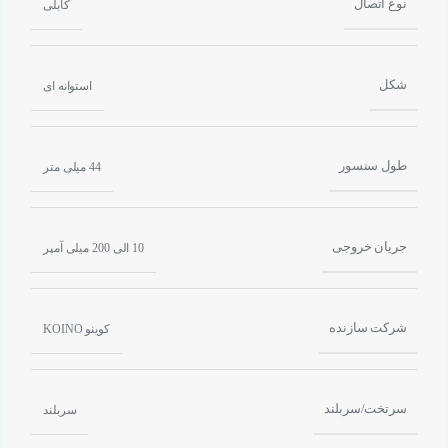
نوع اتصال
کابلی
شکل
استوانه ای
طول سنسور
44 میلی متر
جریان خروجی
10 الی 200 میلی آمپر
شرکت سازنده
کوینو KOINO
سرتخت/سربلند
سربلند