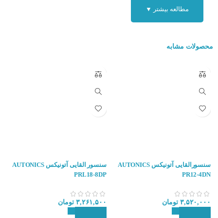
مطالعه بیشتر ▼
محصولات مشابه
سنسورالقایی آتونیکس AUTONICS
سنسور القایی آتونیکس AUTONICS
N
PRL18-8DP
PR12-4DN
۳,۵۲۰,۰۰۰
تومان
۳,۲۶۱,۵۰۰
تومان
ا