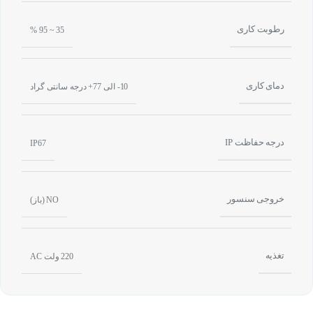
رطوبت کاری
35 ~ 95 %
دمای کاری
10- الی 77+ درجه سانتی گراد
درجه حفاظت IP
IP67
خروجی سنسور
NO (باز)
تغذیه
220 ولت AC