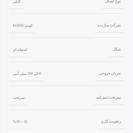
نوع اتصال
کابلی
شرکت سازنده
کوینو KOINO
شکل
استوانه ای
جریان خروجی
0 الی 200 میلی آمپر
سرتخت/سربلند
سرتخت
رطوبت کاری
35 ~ 95 %