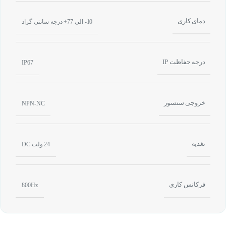
دمای کاری
10- الی 77+ درجه سانتی گراد
درجه حفاظت IP
IP67
خروجی سنسور
NPN-NC
تغذیه
24 ولت DC
فرکانس کاری
800Hz