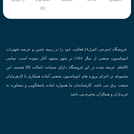
کالا
فروشگاه اینترنتی کنترل24 فعالیت خود را در زمینه تامین و عرضه تجهیزات
نحوه عملکرد سنسور مجاورتی
اتوماسیون صنعتی از سال 1394 در شهر مشهد آغاز نموده است. تمامی
کالاهای عرضه شده در این فروشگاه دارای ضمانت اصالت کالا هستند. این
انواع سنسورهای القایی
مجموعه در اجرای پروژه های اتوماسیون صنعتی آماده همکاری با کارفرمایان
سنسورهای القایی بر اساس شکل، نوع خروجی، فاصله تشخیص و سایر ویژگی‌ها ب
صنعت برق می باشد. کارشناسان ما همواره اماده پاسخگویی و مشاوره به
انواع مختلفی تقسیم می‌شوند:
خریداران و همکاران محترم می باشد.
سنسورهای استوانه‌ای:
پرکاربردترین نوع سنسور القایی هستند.
سنسورهای تخت:
برای تشخیص اجسام با سطح بزرگ مناسب هستند.
سنسورهای شیب‌دار:
برای تشخیص اجسام در زوایای مختلف استفاده می‌شوند.