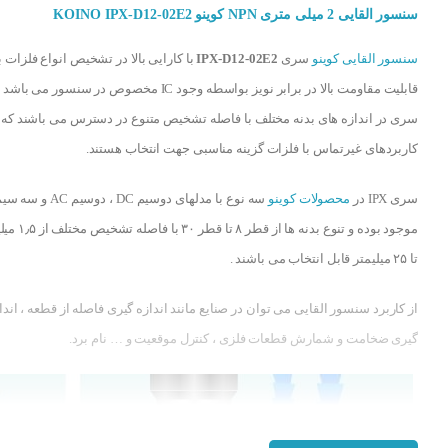
سنسور القایی 2 میلی متری NPN کوینو KOINO IPX-D12-02E2
سنسور القایی کوینو
سری
IPX-D12-02E2
با کارایی بالا در تشخیص انواع فلزات ب
قابلیت مقاومت بالا در برابر نویز بواسطه وجود IC مخصوص در سنسور می ب
سری در اندازه های بدنه مختلف با فاصله تشخیص متنوع در دسترس می باشند که 
کاربردهای غیرتماس با فلزات گزینه مناسبی جهت انتخاب هستند.
سری IPX در
محصولات کوینو
موجود بوده و تنوع بدنه ها از قطر ۸ تا
تا ۲۵ میلیمتر قابل انتخاب می باشند .
از کاربرد سنسور القایی می توان در صنایع مانند اندازه گیری فاصله از قطعه ، اندا
گیری ضخامت و شمارش قطعات فلزی ، کنترل موقعیت و … نام برد.