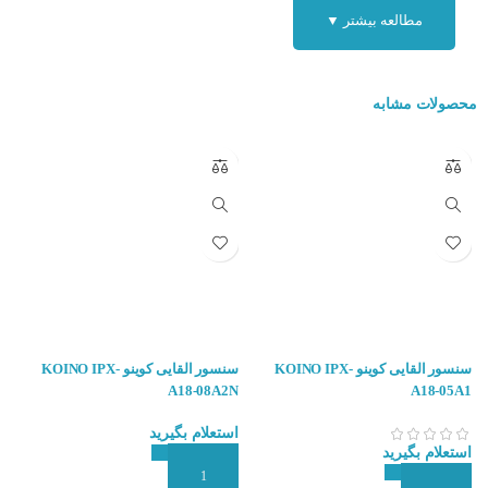
مطالعه بیشتر ▼
محصولات مشابه
سنسور القایی کوینو KOINO IPX-
سنسور القایی کوینو KOINO IPX-
2
A18-08A2N
A18-05A1
استعلام بگیرید
ا
استعلام بگیرید
افزودن به سبد سفارش
ا