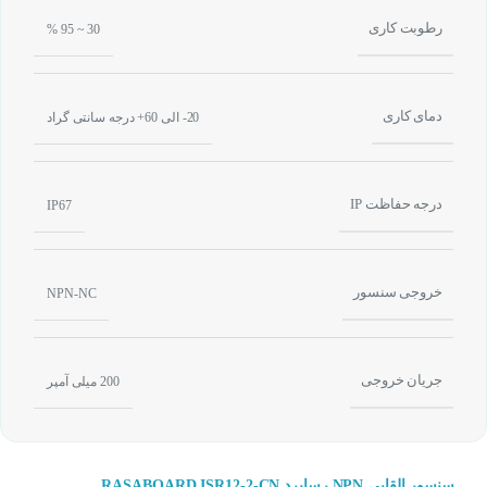
رطوبت کاری
30 ~ 95 %
دمای کاری
20- الی 60+ درجه سانتی گراد
درجه حفاظت IP
IP67
خروجی سنسور
NPN-NC
جریان خروجی
200 میلی آمپر
سنسور القایی NPN رسابرد RASABOARD ISR12-2-CN