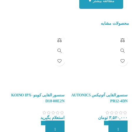
مطالعه بیشتر ▼
محصولات مشابه
سنسورالقایی آتونیکس AUTONICS
سنسور القایی کوینو KOINO IPX-
P
D18-08E2N
PR12-4DN
۳,۵۲۰,۰۰۰
تومان
استعلام بگیرید
۰