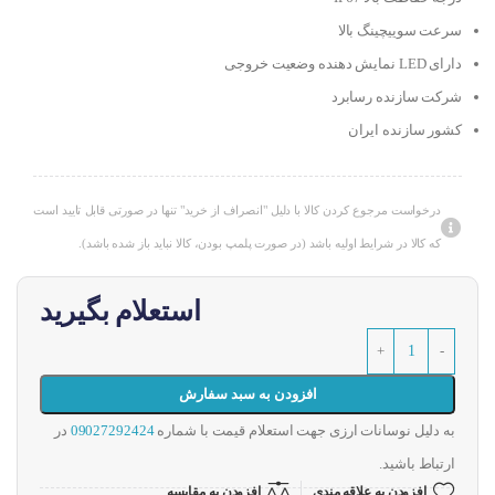
سرعت سوییچینگ بالا
دارای LED نمایش دهنده وضعیت خروجی
شرکت سازنده رسابرد
کشور سازنده ایران
درخواست مرجوع کردن کالا با دلیل "انصراف از خرید" تنها در صورتی قابل تایید است
که کالا در شرایط اولیه باشد (در صورت پلمپ بودن، کالا نباید باز شده باشد).
استعلام بگیرید
افزودن به سبد سفارش
به دلیل نوسانات ارزی جهت استعلام قیمت با شماره
09027292424
در
ارتباط باشید.
افزودن به علاقه مندی
افزودن به مقایسه