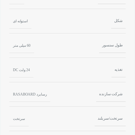
شکل
استوانه ای
طول سنسور
60 میلی متر
تغذیه
24 ولت DC
شرکت سازنده
رسابرد RASABOARD
سرتخت/سربلند
سرتخت