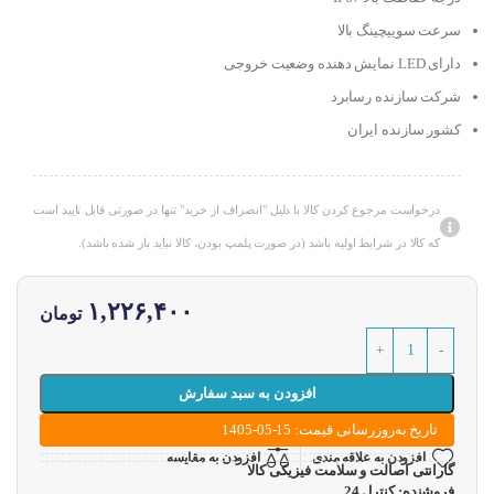
سرعت سوییچینگ بالا
دارای LED نمایش دهنده وضعیت خروجی
شرکت سازنده رسابرد
کشور سازنده ایران
درخواست مرجوع کردن کالا با دلیل "انصراف از خرید" تنها در صورتی قابل تایید است
که کالا در شرایط اولیه باشد (در صورت پلمپ بودن، کالا نباید باز شده باشد).
۱,۲۲۶,۴۰۰
تومان
افزودن به سبد سفارش
تاریخ به‌روزرسانی قیمت: 15-05-1405
افزودن به علاقه مندی
افزودن به مقایسه
گارانتی اصالت و سلامت فیزیکی کالا
فروشنده: کنترل 24