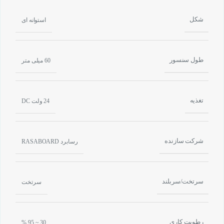
شکل
استوانه ای
طول سنسور
60 میلی متر
تغذیه
24 ولت DC
شرکت سازنده
رسابرد RASABOARD
سرتخت/سربلند
سرتخت
رطوبت کاری
30 ~ 95 %