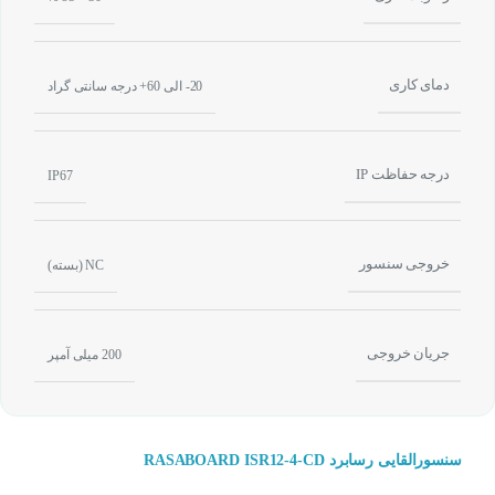
دمای کاری
20- الی 60+ درجه سانتی گراد
درجه حفاظت IP
IP67
خروجی سنسور
NC (بسته)
جریان خروجی
200 میلی آمپر
سنسورالقایی رسابرد RASABOARD ISR12-4-CD