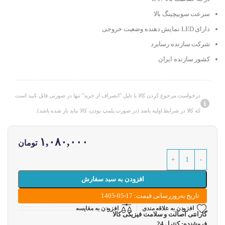
سرعت سوییچینگ بالا
دارای LED نمایش دهنده وضعیت خروجی
شرکت سازنده رسابرد
کشور سازنده ایران
درخواست مرجوع کردن کالا با دلیل "انصراف از خرید" تنها در صورتی قابل تایید است
که کالا در شرایط اولیه باشد (در صورت پلمپ بودن، کالا نباید باز شده باشد).
۱,۰۸۰,۰۰۰
تومان
افزودن به سبد سفارش
تاریخ به‌روزرسانی قیمت: 17-05-1405
افزودن به علاقه مندی
افزودن به مقایسه
گارانتی اصالت و سلامت فیزیکی کالا
فروشنده: کنترل 24