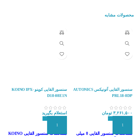
محصولات مشابه
سنسور القایی آتونیکس AUTONICS
سنسور القایی کوینو KOINO IPX-
3
D18-08E1N
PRL18-8DP
۳,۲۶۱,۵۰۰
تومان
استعلام بگیرید
ا
افزودن به سبد سفارش
افزودن به سبد سفارش
ا
مشخصات سنسور القایی 8 میلی
مشخصات سنسور القایی KOINO