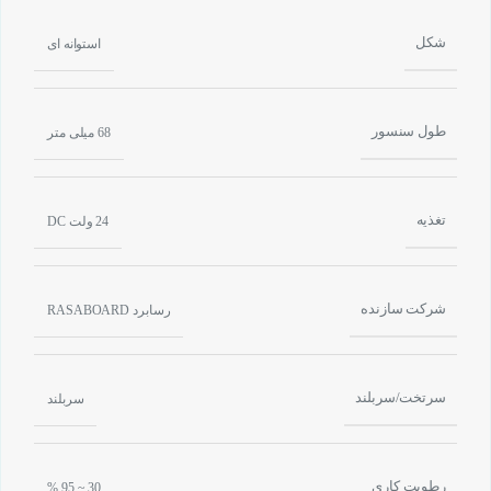
شکل
استوانه ای
طول سنسور
68 میلی متر
تغذیه
24 ولت DC
شرکت سازنده
رسابرد RASABOARD
سرتخت/سربلند
سربلند
رطوبت کاری
30 ~ 95 %