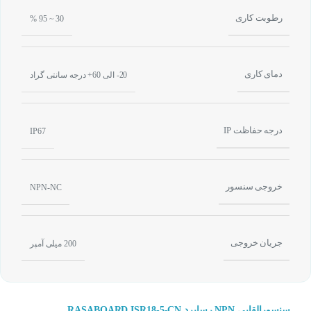
رطوبت کاری
30 ~ 95 %
دمای کاری
20- الی 60+ درجه سانتی گراد
درجه حفاظت IP
IP67
خروجی سنسور
NPN-NC
جریان خروجی
200 میلی آمپر
سنسورالقایی NPN رسابرد RASABOARD ISR18-5-CN