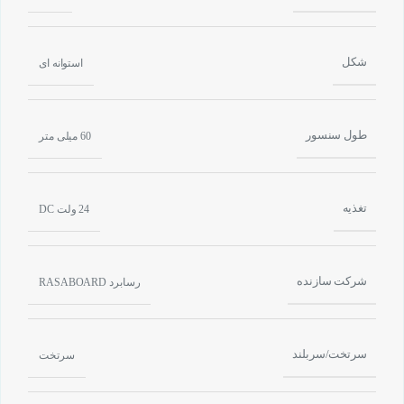
شکل
استوانه ای
طول سنسور
60 میلی متر
تغذیه
24 ولت DC
شرکت سازنده
رسابرد RASABOARD
سرتخت/سربلند
سرتخت