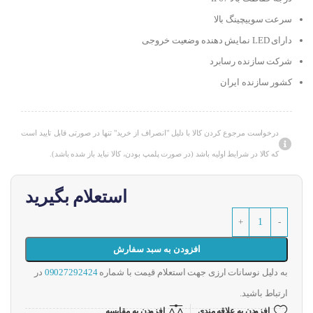
سرعت سوییچینگ بالا
دارای LED نمایش دهنده وضعیت خروجی
شرکت سازنده رسابرد
کشور سازنده ایران
درخواست مرجوع کردن کالا با دلیل "انصراف از خرید" تنها در صورتی قابل تایید است
که کالا در شرایط اولیه باشد (در صورت پلمپ بودن، کالا نباید باز شده باشد).
استعلام بگیرید
افزودن به سبد سفارش
به دلیل نوسانات ارزی جهت استعلام قیمت با شماره
09027292424
در
ارتباط باشید.
افزودن به علاقه مندی
افزودن به مقایسه