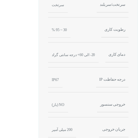
سرتخت/سربلند
سرتخت
رطوبت کاری
30 ~ 95 %
برای
خرید سنسور 
دمای کاری
20- الی 60+ درجه سانتی گراد
چگونه یک سنسور 
اصل
کارکرد سنسور
درجه حفاظت IP
IP67
جسم فلزی وارد ای
تشخیص داده شده و 
خروجی سنسور
NO (باز)
جریان خروجی
200 میلی آمپر