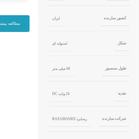
کشور سازنده
ایران
مطالعه بیشت
شکل
استوانه ای
طول سنسور
60 میلی متر
تغذیه
24 ولت DC
شرکت سازنده
رسابرد RASABOARD