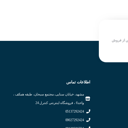
خروجی
ساخت شرکت KOINO کره جنوبی
شرکت سازنده : KOINO
سرعت سوییچینگ بالا
کشور سازنده : کره جنوبی
دارای LED نمایش دهنده وضعیت
خروجی
شرکت سازنده : KOINO
کشور سازنده : کره جنوبی
 از فروش
اطلاعات تماس
مشهد، خیابان سنایی، مجتمع سبحان، طبقه همکف ،
واحد6 ، فروشگاه اینترنتی کنترل 24
05137292424
09027292424