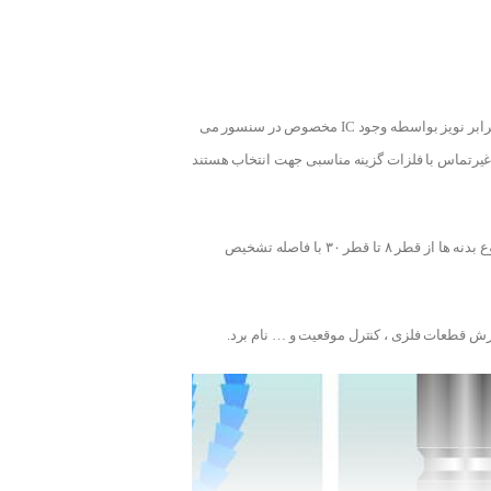
با کارایی بالا در تشخیص انواع فلزات با قابلیت مقاومت بالا در برابر نویز بواسطه وجود IC مخصوص در سنسور می
غیرتماس با فلزات گزینه مناسبی جهت انتخاب هستند
سه نوع با مدلهای دوسیم DC، دوسیم AC و سه سیم DC موجود بوده و تنوع بدنه ها از قطر ۸ تا قطر ۳۰ با فاصله تشخیص
ارش قطعات فلزی ، کنترل موقعیت و … نام برد.