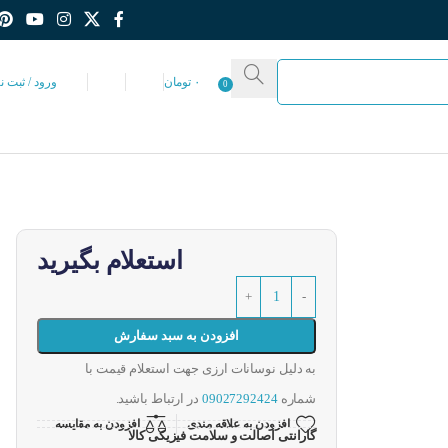
۰
تومان
ورود / ثبت ن
0
استعلام بگیرید
افزودن به سبد سفارش
به دلیل نوسانات ارزی جهت استعلام قیمت با
شماره
09027292424
در ارتباط باشید.
افزودن به علاقه مندی
افزودن به مقایسه
گارانتی اصالت و سلامت فیزیکی کالا