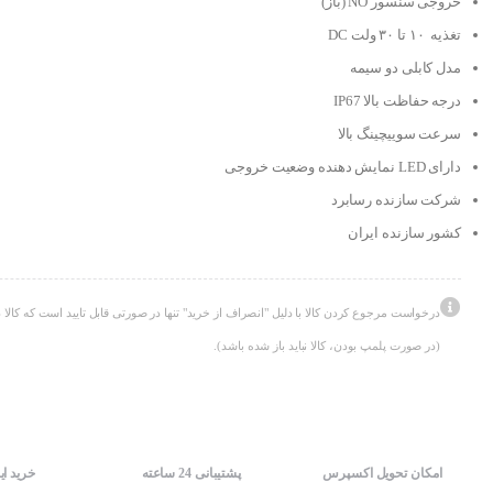
خروجی سنسور NO (باز)
تغذیه ۱۰ تا ۳۰ ولت DC
مدل کابلی دو سیمه
درجه حفاظت بالا IP67
سرعت سوییچینگ بالا
دارای LED نمایش دهنده وضعیت خروجی
شرکت سازنده رسابرد
کشور سازنده ایران
درخواست مرجوع کردن کالا با دلیل "انصراف از خرید" تنها در صورتی قابل تایید است که کالا د
(در صورت پلمپ بودن، کالا نباید باز شده باشد).
امکان تحویل اکسپرس
پشتیبانی 24 ساعته
خرید ای