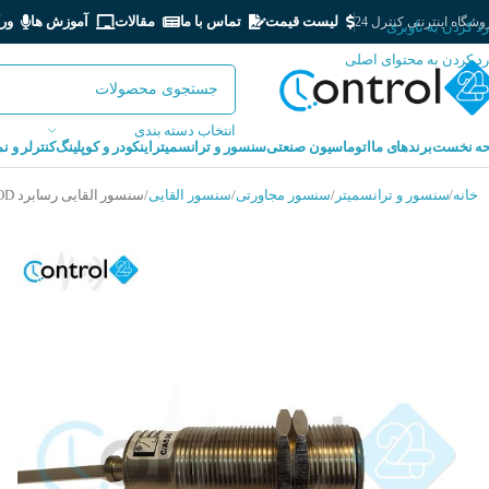
لیست قیمت
تماس با ما
مقالات
آموزش ها
ور
شگاه اینترنتی کنترل 24
رد کردن به ناوبری
رد کردن به محتوای اصلی
انتخاب دسته بندی
ه نخست
برندهای ما
اتوماسیون صنعتی
سنسور و ترانسمیتر
اینکودر و کوپلینگ
کنترلر و ن
خانه
سنسور و ترانسمیتر
سنسور مجاورتی
سنسور القایی
سنسور القایی رسابرد RASABOARD ISR18-5-OD