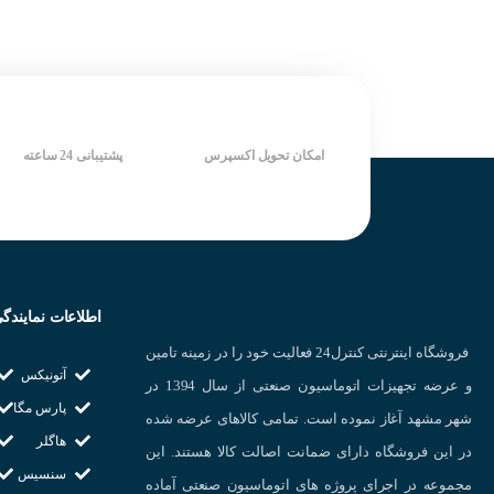
سنسورهای استوانه‌
ساخت شرکت KOINO کره جنوبی
دارای LED نمایش دهنده وضعیت
سرعت سوییچینگ بالا
خروجی
سنسورهای تخت :
ب
دارای LED نمایش دهنده وضعیت
شرکت سازنده : KOINO
سنسورهای شیب‌دار
خروجی
کشور سازنده : کره جنوبی
شرکت سازنده : KOINO
کشور سازنده : کره جنوبی
امکان تحویل اکسپرس
پشتیبانی 24 ساعته
اطلاعات نمایندگ
فروشگاه اینترنتی کنترل24 فعالیت خود را در زمینه تامین
آتونیکس
و عرضه تجهیزات اتوماسیون صنعتی از سال 1394 در
پارس مگا
شهر مشهد آغاز نموده است. تمامی کالاهای عرضه شده
هاگلر
در این فروشگاه دارای ضمانت اصالت کالا هستند. این
سنسیس
مجموعه در اجرای پروژه های اتوماسیون صنعتی آماده