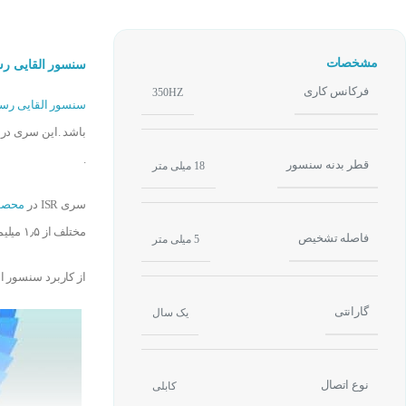
مشخصات
سنسور القایی رسابرد ISR18-5-OD
فرکانس کاری
350HZ
سنسور القایی رسا
باشد .این سری در 
.
قطر بدنه سنسور
18 میلی متر
سری ISR در
محصو
مختلف از ۱٫۵ میلیمتر تا ۲۵ میلیمتر قابل انتخاب می باشند.
فاصله تشخیص
5 میلی متر
از کاربرد سنسور ا
گارانتی
یک سال
نوع اتصال
کابلی