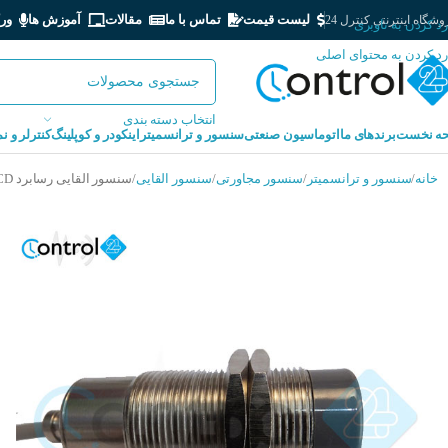
لیست قیمت
تماس با ما
مقالات
آموزش ها
ور
شگاه اینترنتی کنترل 24
رد کردن به ناوبری
رد کردن به محتوای اصلی
انتخاب دسته بندی
ه نخست
برندهای ما
اتوماسیون صنعتی
سنسور و ترانسمیتر
اینکودر و کوپلینگ
کنترلر و ن
خانه
سنسور و ترانسمیتر
سنسور مجاورتی
سنسور القایی
سنسور القایی رسابرد RASABOARD ISR18-8-CD