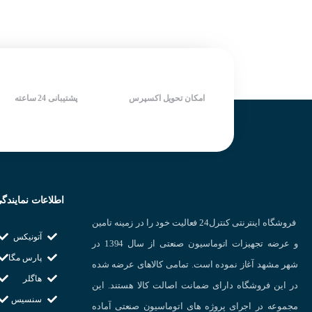
سنسورهای استوانه‌
ساخت آتونیکس کره جنوبی
دارای LED نمایش دهنده وضعیت
سرعت سوییچینگ بالا
خروجی
سنسورهای تخت :
ب
دارای LED نمایش دهنده وضعیت
شرکت سازنده : KOINO
سنسورهای شیب‌دار
خروجی
کشور سازنده : کره جنوبی
شرکت سازنده : AUTONICS
کشور سازنده : کره جنوبی
امکان تحویل اکسپرس
پشتیبانی 24 ساعته
اطلاعات نمایندگ
فروشگاه اینترنتی کنترل24 فعالیت خود را در زمینه تامین
آتونیکس
و عرضه تجهیزات اتوماسیون صنعتی از سال 1394 در
پارس مگا
شهر مشهد آغاز نموده است. تمامی کالاهای عرضه شده
هاگلر
در این فروشگاه دارای ضمانت اصالت کالا هستند. این
سنسیس
مجموعه در اجرای پروژه های اتوماسیون صنعتی آماده