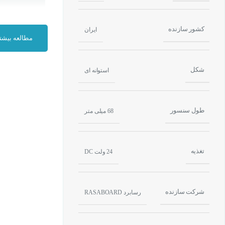
کشور سازنده
ایران
مطالعه بیشت
شکل
استوانه ای
طول سنسور
68 میلی متر
تغذیه
24 ولت DC
شرکت سازنده
رسابرد RASABOARD