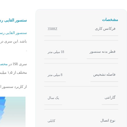
مشخصات
سنسور القایی رسابرد ISR18-8-CD
فرکانس کاری
350HZ
سنسور القایی رسا
باشد .این سری در 
.
قطر بدنه سنسور
18 میلی متر
سری ISR در
محصو
مختلف از ۱٫۵ میلیمتر تا ۲۵ میلیمتر قابل انتخاب می باشند.
فاصله تشخیص
8 میلی متر
از کاربرد سنسور ا
گارانتی
یک سال
نوع اتصال
کابلی