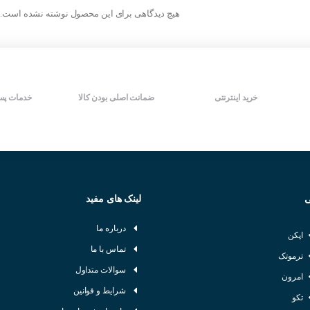
ای :
پرکاربردترین نوع سنسور القایی هستند.
سرعت سوییچینگ بالا
سرعت سوییچینگ بالا
هیچ دیدگاهی برای این محصول نوشته نشده است.
دارای LED نمایش دهنده وضعیت
دارای LED نمایش دهنده وضعیت
رای تشخیص اجسام با سطح بزرگ مناسب هستند.
خروجی
خروجی
 :
برای تشخیص اجسام در زوایای مختلف استفاده می‌شوند.
شرکت سازنده : KOINO
شرکت سازنده : AUTONICS
کشور سازنده : کره جنوبی
کشور سازنده : کره جنوبی
خرید اینترنتی
ضمانت اصلی بودن کالا
خدمات پس
ی
لینک های مفید
درباره ما
اپکن
تماس با ما
ترموتک
سوالات متداول
امرون
شرایط و قوانین
تکو