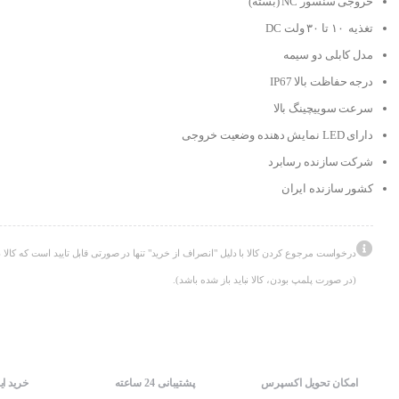
خروجی سنسور NC (بسته)
تغذیه ۱۰ تا ۳۰ ولت DC
مدل کابلی دو سیمه
درجه حفاظت بالا IP67
سرعت سوییچینگ بالا
دارای LED نمایش دهنده وضعیت خروجی
شرکت سازنده رسابرد
کشور سازنده ایران
درخواست مرجوع کردن کالا با دلیل "انصراف از خرید" تنها در صورتی قابل تایید است که کالا د
(در صورت پلمپ بودن، کالا نباید باز شده باشد).
امکان تحویل اکسپرس
پشتیبانی 24 ساعته
خرید ای