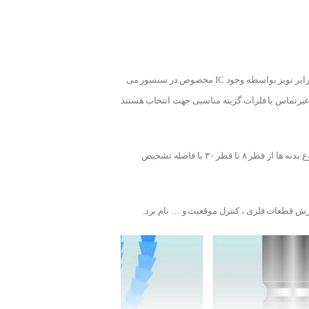
با کارایی بالا در تشخیص انواع فلزات با قابلیت مقاومت بالا در برابر نویز بواسطه وجود IC مخصوص در سنسور می
غیرتماس با فلزات گزینه مناسبی جهت انتخاب هستند
سه نوع با مدلهای دوسیم DC، دوسیم AC و سه سیم DC موجود بوده و تنوع بدنه ها از قطر ۸ تا قطر ۳۰ با فاصله تشخیص
ارش قطعات فلزی ، کنترل موقعیت و … نام برد.