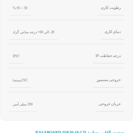
رطوبت کاری
30 ~ 95 %
دمای کاری
20- الی 60+ درجه سانتی گراد
درجه حفاظت IP
IP67
خروجی سنسور
NC (بسته)
جریان خروجی
200 میلی آمپر
سنسور القایی رسابرد RASABOARD ISR30-10-CD