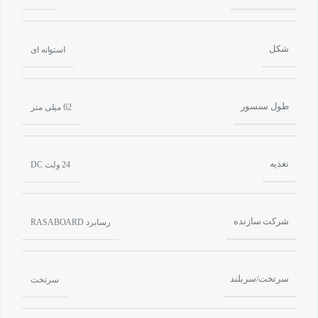
شکل
استوانه ای
طول سنسور
62 میلی متر
تغذیه
24 ولت DC
شرکت سازنده
رسابرد RASABOARD
سرتخت/سربلند
سرتخت