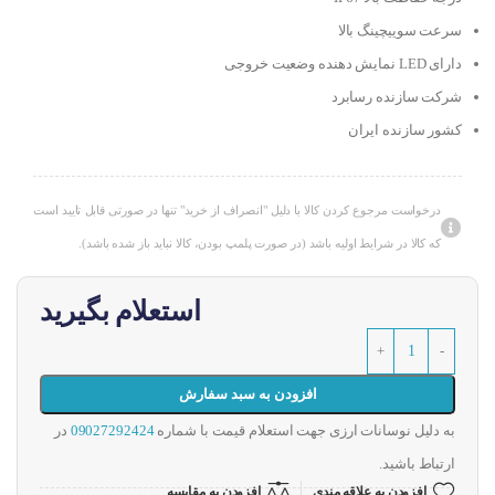
سرعت سوییچینگ بالا
دارای LED نمایش دهنده وضعیت خروجی
شرکت سازنده رسابرد
کشور سازنده ایران
درخواست مرجوع کردن کالا با دلیل "انصراف از خرید" تنها در صورتی قابل تایید است
که کالا در شرایط اولیه باشد (در صورت پلمپ بودن، کالا نباید باز شده باشد).
استعلام بگیرید
افزودن به سبد سفارش
به دلیل نوسانات ارزی جهت استعلام قیمت با شماره
09027292424
در
ارتباط باشید.
افزودن به علاقه مندی
افزودن به مقایسه