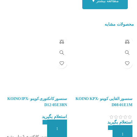
مطالعه بیشتر ▼
محصولات مشابه
سنسور القایی کوینو KOINO KPX-
سنسور کانکتوری کوینو KOINO IPX-
N
D12-05E3RN
D08-01E1M
استعلام بگیرید
ا
استعلام بگیرید
افزودن به سبد سفارش
ا
مشخصات سنسور کانکتوری 5 میلی متری