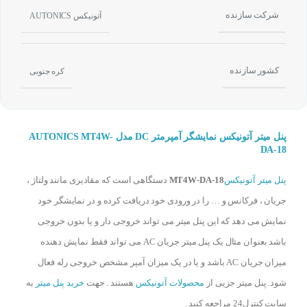
شرکت سازنده
آتونیکس AUTONICS
کشور سازنده
کره جنوبی
پنل میتر آتونیکس نمایشگر آمپرمتر DC مدل AUTONICS MT4W-
DA-18
پنل میتر آتونیکس
MT4W-DA-18
دستگاهی است که مقادیری مانند ولتاژ ،
جریان ، فرکانس و … را در ورودی خود دریافت کرده و در نمایشگر خود
نمایش می دهد که این پنل میتر می تواند خروجی دار و یا بدون خروجی
باشد بعنوان مثال یک پنل میتر جریان AC می تواند فقط نمایش دهنده
میزان جریان AC باشد و یا در یک میزان آمپر مشخص خروجی رله فعال
شود. پنل میتر جزیی از
محصولات آتونیکس
هستند . جهت
خرید پنل میتر
به
سایت کنترل24 مراجعه کنید .