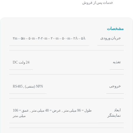
خدمات پس از فروش
مشخصات
جریان ورودی
۲m – ۵m – ۵۰m – ۴-۲۰m – ۲۰۰m – ۵۰۰m – ۲A – ۵A
تغذیه
24 ولت DC
خروجی
,
NPN (منفی)
RS485
ابعاد
,
,
طول = 96 میلی متر
عرض = 48 میلی متر
عمق = 106
نمایشگر
میلی متر