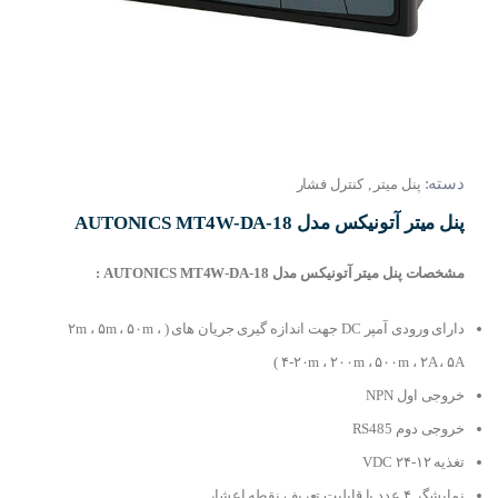
دسته:
پنل میتر
,
کنترل فشار
پنل میتر آتونیکس مدل AUTONICS MT4W-DA-18
مشخصات پنل میتر آتونیکس مدل AUTONICS MT4W-DA-18 :
دارای ورودی آمپر DC جهت اندازه گیری جریان های ( ۲m ، ۵m ، ۵۰m ،
۴-۲۰m ، ۲۰۰m ، ۵۰۰m ، ۲A ، ۵A )
خروجی اول NPN
خروجی دوم RS485
تغذیه ۱۲-۲۴ VDC
نمایشگر ۴ عدد با قابلیت تعریف نقطه اعشار