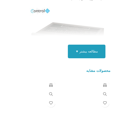
مطالعه بیشتر ▼
محصولات مشابه
ویژگی های کاربردی پنل میتر آتونیکس سری MT4W :
دارای خروجی های : RS485 ، سریال سرعت پایین ، جریانی ۲۰-۴ میلی آمپر
، BCD ، رله ، PNP / NPN