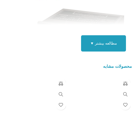
مطالعه بیشتر ▼
محصولات مشابه
ویژگی های کاربردی پنل میتر آتونیکس سری MT4W :
دارای خروجی های : RS485 ، سریال سرعت پایین ، جریانی ۲۰-۴ میلی آمپر
، BCD ، رله ، PNP / NPN
حداکثر ورودی قابلیت اندازه گیری : ۵۰۰VDC , 500VAC , 5ADC , 5AAC
میزان نمایش رنج : ۱۹۹۹-۹۹۹۹