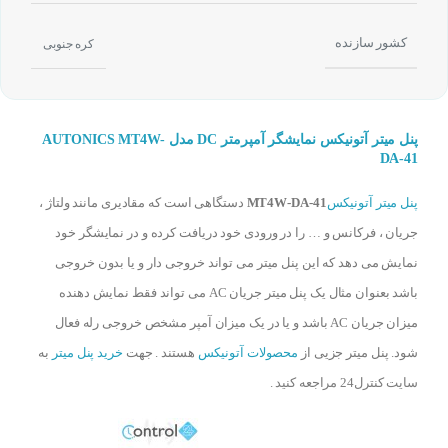
کشور سازنده
کره جنوبی
پنل میتر آتونیکس نمایشگر آمپرمتر DC مدل AUTONICS MT4W-
DA-41
پنل میتر آتونیکس
MT4W-DA-41
دستگاهی است که مقادیری مانند ولتاژ ،
جریان ، فرکانس و … را در ورودی خود دریافت کرده و در نمایشگر خود
نمایش می دهد که این پنل میتر می تواند خروجی دار و یا بدون خروجی
باشد بعنوان مثال یک پنل میتر جریان AC می تواند فقط نمایش دهنده
میزان جریان AC باشد و یا در یک میزان آمپر مشخص خروجی رله فعال
شود. پنل میتر جزیی از
محصولات آتونیکس
هستند . جهت
خرید پنل میتر
به
سایت کنترل24 مراجعه کنید .