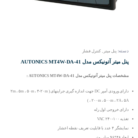
دسته:
پنل میتر
,
کنترل فشار
پنل میتر آتونیکس مدل AUTONICS MT4W-DA-41
مشخصات پنل میتر آتونیکس مدل AUTONICS MT4W-DA-41 :
دارای ورودی آمپر DC جهت اندازه گیری جراینهای ( ۲m ، ۵m ، ۵۰m ، ۴-۲۰m
، ۲۰۰m ، ۵۰۰m ، ۲A ، ۵A )
دارای خروجی اول رله
تغذیه ۱۰۰-۲۴۰ VAC
نمایشگر ۴ عدد با قابلیت تعریف نقطه اعشار
ابعاد ۴۸*۹۶ میلی متر