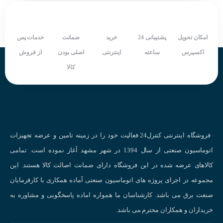
تغذیه ۱۰۰-۲۴۰ VAC
نمایشگر ۴ عدد با قابلیت تعریف نقطه اعشار
ابعاد ۴۸*۹۶ میلی متر
امکان تحویل
پشتیبانی 24
خرید
ضمانت
خدمات پس
قابلیت تعریف SCLAE جهت مقدار نمایش
اکسپرس
ساعته
اینترنتی
اصلی بودن
از فروش
قابلیت تعیین قفل جهت جلوگیری از تغییر تنظیمات
کالا
شرکت سازنده : AUTONICS
کشور سازنده : کره جنوبی
فروشگاه اینترنتی کنترل24 فعالیت خود را در زمینه تامین و عرضه تجهیزات
اتوماسیون صنعتی از سال 1394 در شهر مشهد آغاز نموده است. تمامی
کالاهای عرضه شده در این فروشگاه دارای ضمانت اصالت کالا هستند. این
مجموعه در اجرای پروژه های اتوماسیون صنعتی آماده همکاری با کارفرمایان
صنعت برق می باشد. کارشناسان ما همواره اماده پاسخگویی و مشاوره به
خریداران و همکاران محترم می باشد.