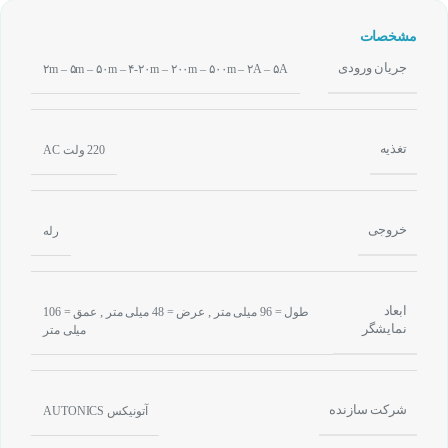
مشخصات
جریان ورودی
۲m – ۵m – ۵۰m – ۴-۲۰m – ۲۰۰m – ۵۰۰m – ۲A – ۵A
تغذیه
220 ولت AC
خروجی
رله
ابعاد
,
,
طول = 96 میلی متر
عرض = 48 میلی متر
عمق = 106
نمایشگر
میلی متر
شرکت سازنده
آتونیکس AUTONICS