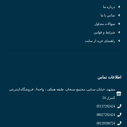
درباره ما
تماس با ما
سوالات متداول
شرایط و قوانین
راهنمای خرید از سایت
اطلاعات تماس
مشهد، خیابان سنایی، مجتمع سبحان، طبقه همکف ، واحد6 ، فروشگاه اینترنتی
کنترل 24
05137292424
09027292424
09129596724