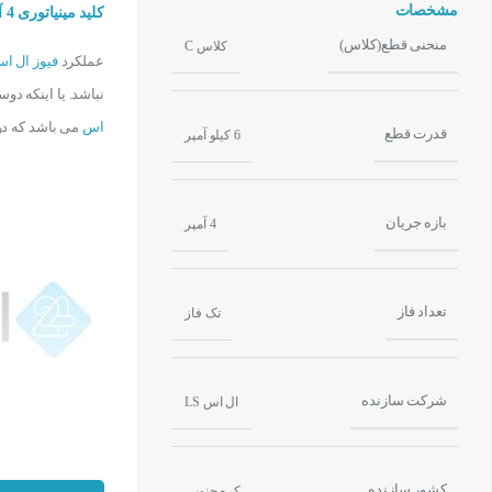
مشخصات
کلید مینیاتوری 4 آمپر تک پل ال اس کره جنوبی LS BKN 1P C4A
منحنی قطع(کلاس)
کلاس C
عملکرد
فیوز ال ا
نباشد. یا اینکه دو
اس
می باشد که در 
قدرت قطع
6 کیلو آمپر
بازه جریان
4 آمپر
تعداد فاز
تک فاز
شرکت سازنده
ال اس LS
کشور سازنده
کره جنوبی