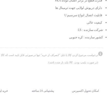
قدرت قطع در برابر اتصال کوتاه ۶KA
دارای درپوش لولایی جهت ترمینال ها
قابلیت اتصال انواع سرسیم U
کیفیت عالی
شرکت سازنده : LS
کشور سازنده : کره جنوبی
درخواست مرجوع کردن کالا با دلیل "انصراف از خرید" تنها در صورتی قابل تایید است که کالا د
(در صورت پلمپ بودن، کالا نباید باز شده باشد).
امکان تحویل اکسپرس
پشتیبانی 24 ساعته
خرید ای