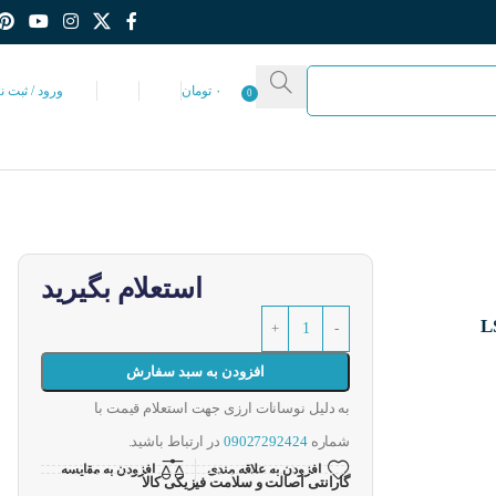
۰
تومان
ورود / ثبت ن
0
استعلام بگیرید
افزودن به سبد سفارش
به دلیل نوسانات ارزی جهت استعلام قیمت با
شماره
09027292424
در ارتباط باشید.
افزودن به علاقه مندی
افزودن به مقایسه
گارانتی اصالت و سلامت فیزیکی کالا