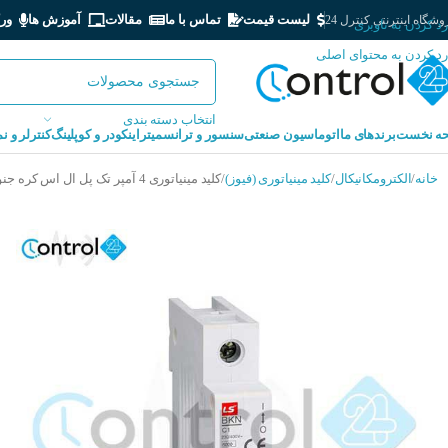
لیست قیمت
تماس با ما
مقالات
آموزش ها
ور
شگاه اینترنتی کنترل 24
رد کردن به ناوبری
رد کردن به محتوای اصلی
انتخاب دسته بندی
ه نخست
برندهای ما
اتوماسیون صنعتی
سنسور و ترانسمیتر
اینکودر و کوپلینگ
کنترلر و ن
خانه
الکترومکانیکال
کلید مینیاتوری (فیوز)
کلید مینیاتوری 4 آمپر تک پل ال اس کره جنوبی LS BKN 1P C4A