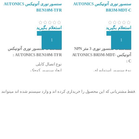
می دهد . عملکرد ا
سنسور نوری آتونیکس AUTONICS
سنسور نوری آتونیکس AUTONICS
۹۰ درجه به سنسور باز میگردد و وقتی جسمی بین سنسور و آینه قرار بگیرد باعث قطع این ارتباط می شود .
BEN10M-TFR
BR3M-MDT-C
استعلام بگیرید
استعلام بگیرید
افزودن به سبد سفارش
افزودن به سبد سفارش
مشخصات سنسور نوری 3 متر NPN
مشخصات سنسور نوری آتونیکس
آتونیکس AUTONICS BR3M-MDT-
AUTONICS BEN10M-TFR :
C :
نوع اتصال کابلی
نوع سنسور استوانه ای
ابعاد سنسور کوچک
نوع تشخیص آینه دار
نوع سنسور مکعبی
فاصله تشخیص سنسور ۰٫۱ تا ۳ متر
درجه حفاظت IP50
قطر سنسور ۱۸ میلی متر
نوع تشخیص دو طرفه
.فقط مشتریانی که این محصول را خریداری کرده اند و وارد سیستم شده اند میتوانند 
بدنه فلزی (برنج-نیکل)
قابلیت تنظیم حساسیت
تغذیه ۱۲-۲۴ VDC
تغذیه ۲۴-۲۴۰ VAC,VDC
نوع خروجی NPN
فاصله تشخیص سنسور ۱۰ متر
نوع عملکرد انتخاب Light On & Dark
منبع نور مادون قرمز (۹۴۰nm)
On با سیم فرمان
دارای خروجی رله و تیغه NO/NC
نوع اتصال کانکتوری
دارای LED نشان دهنده وضعیت
قابلیت تنظیم حساسیت
خروجی
منبع نور مادون قرمز (۶۶۰nm)
نوع عملکرد انتخاب Light On & Dark