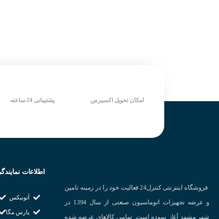
درجه حفاظت IP66
On با سیم فرمان
شرکت سازنده : AUTONICS
شرکت سازنده : AUTONICS
کشور سازنده : کره جنوبی
کشور سازنده : کره جنوبی
امکان تحویل اکسپرس
پشتیبانی 24 ساعته
چشم نوری دو طرفه(hrough Beam
عملکرد این نوع از
میشود و در هنگامی
اطلاعات نمایندگ
فروشگاه اینترنتی کنترل24 فعالیت خود را در زمینه تامین
آتونیکس
و عرضه تجهیزات اتوماسیون صنعتی از سال 1394 در
پارس مگا
شهر مشهد آغاز نموده است. تمامی کالاهای عرضه شده