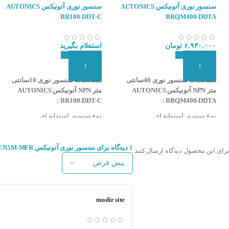
ین مدل از سنسور ها مشابه سنسور یک طرفه می باشد با این فرق که نور ارسال از سنسور
سنسور نوری آتونیکس AUTONICS
سنسور نوری آتونیکس AUTONICS
BR100-DDT-C
BRQM400-DDTA
۶,۹۳۰,۰۰۰
تومان
استعلام بگیرید
افزودن به سبد سفارش
افزودن به سبد سفارش
مشخصات سنسور نوری 40سانتی
مشخصات سنسور نوری 10سانتی
متر NPN آتونیکس AUTONICS
متر NPN آتونیکس AUTONICS
BR100-DDT-C :
BRQM400-DDTA :
نوع سنسور استوانه ای
نوع سنسور استوانه ای
نوع تشخیص یک طرفه
نوع تشخیص یک طرفه
فاصله تشخیص سنسور ۴۰۰ میلی
فاصله تشخیص سنسور ۱۰۰ میلی
متر
متر
1 دیدگاه برای
سنسور نوری آتونیکس AUTONICS BEN5M-MFR
برای این محصول دیدگاه ارسال کنند.
قطر سنسور ۱۸ میلی متر
قطر سنسور ۱۸ میلی متر
تغذیه ۱۲-۲۴ VDC
بدنه فلزی (برنج-نیکل)
نوع خروجی NPN
تغذیه ۱۲-۲۴ VDC
نوع عملکرد انتخاب Light On & Dark
نوع خروجی NPN
On با سیم فرمان
نوع عملکرد انتخاب Light On & Dark
modir site
نوع اتصال کابلی
On با سیم فرمان
قابلیت تنظیم حساسیت
نوع اتصال کانکتوری
منبع نور مادون قرمز (۹۴۰nm)
قابلیت تنظیم حساسیت