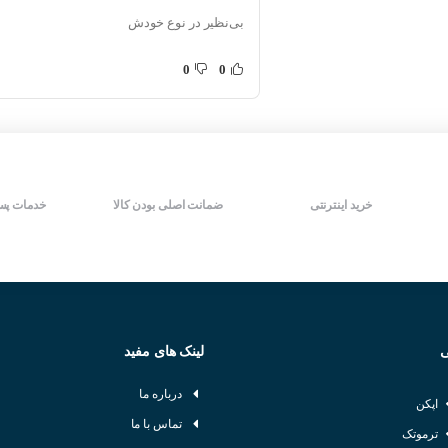
درجه حفاظت IP66
منبع نور مادون قرمز (۹۴۰nm)
بی‌نظیر در نوع خودش
شرکت سازنده : AUTONICS
درجه حفاظت IP66
کشور سازنده : کره جنوبی
شرکت سازنده : AUTONICS
0
0
کشور سازنده : کره جنوبی
خرید اینترنتی
ضمانت اصلی بودن کالا
خدمات پس
T) :
 سنسور نوری بدین شکل است که دارای یک گیرنده و یک فرستنده میباشد و در دو نقطه 
 که جسم بین این فرستنده و گیرنده قرار بگیرد سنسور بسته به نوع عملکرد خود خروج
ی
لینک های مفید
درباره ما
اپکن
تماس با ما
ترموتک