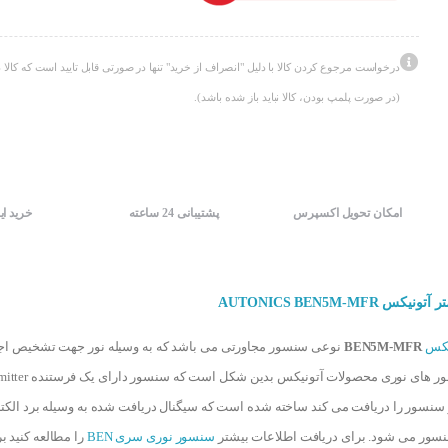
درخواست مرجوع کردن کالا با دلیل "انصراف از خرید" تنها در صورتی قابل تایید است که کالا د
(در صورت پلمپ بودن، کالا نباید باز شده باشد).
امکان تحویل اکسپرس
پشتیبانی 24 ساعته
خرید ای
یکس
BEN5M-MFR
نوعی سنسور مجاورتی می باشد که به وسیله نور جهت تشخیص اجس
که نور از سنسور را دریافت می کند ساخته شده است که سیگنال دریافت شده به وسیله برد ال
ور می شود. برای دریافت اطلاعات بیشتر
سنسور نوری سری BEN
را مطالعه کنید ب