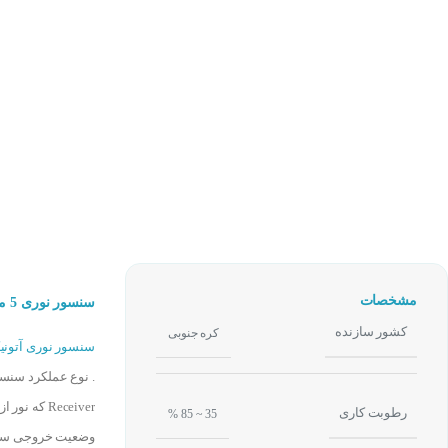
مشخصات
سنسور نوری 5 متر آتونیکس AUTONICS BEN5M-MFR
کشور سازنده
کره جنوبی
سنسور نوری آتون
Receiver 
رطوبت کاری
35 ~ 85 %
وضعیت خروجی سنس