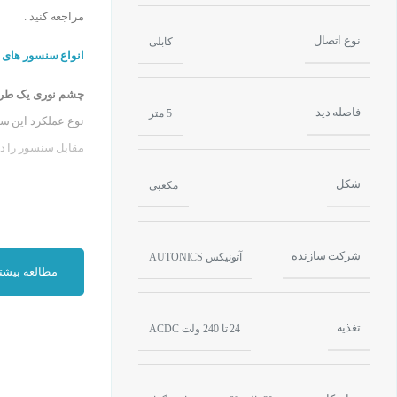
مراجعه کنید .
نوع اتصال
کابلی
انواع سنسور های ن
چشم نوری یک طرفه(iffuse
فاصله دید
5 متر
نوع عملکرد این س
مقابل سنسور را دارد . که د
شکل
مکعبی
شرکت سازنده
آتونیکس AUTONICS
مطالعه بیشت
تغذیه
24 تا 240 ولت ACDC