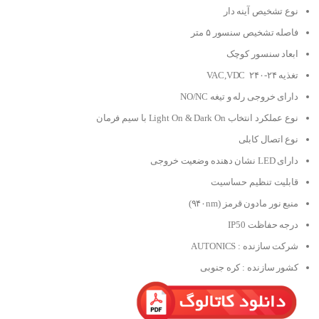
نوع تشخیص آینه دار
فاصله تشخیص سنسور ۵ متر
ابعاد سنسور کوچک
تغذیه ۲۴-۲۴۰ VAC,VDC
دارای خروجی رله و تیغه NO/NC
نوع عملکرد انتخاب Light On & Dark On با سیم فرمان
نوع اتصال کابلی
دارای LED نشان دهنده وضعیت خروجی
قابلیت تنظیم حساسیت
منبع نور مادون قرمز (۹۴۰nm)
درجه حفاظت IP50
شرکت سازنده : AUTONICS
کشور سازنده : کره جنوبی