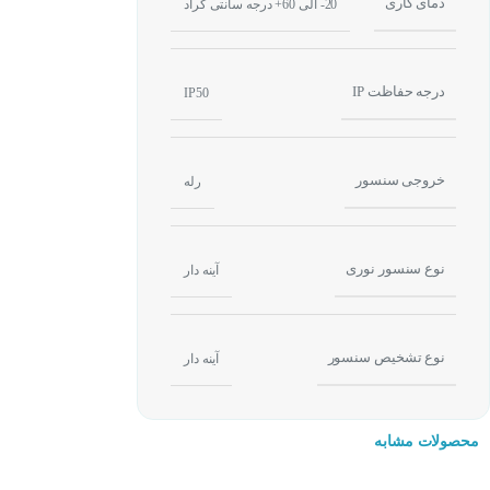
دمای کاری
20- الی 60+ درجه سانتی گراد
درجه حفاظت IP
IP50
خروجی سنسور
رله
نوع سنسور نوری
آینه دار
نوع تشخیص سنسور
آینه دار
سنسور نوری آینه دار (-reflection
محصولات مشابه
نوع عملکر سنسور آ