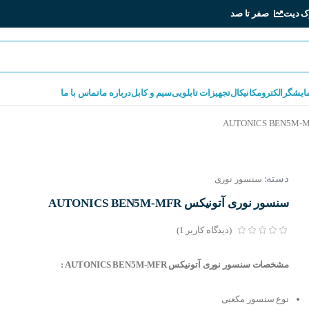
ک دیت
صفر تا صد
مایشگر
الکترومکانیکال
تجهیزات تابلویی
سیم و کابل
درباره ما
تماس با ما
دسته:
سنسور نوری
سنسور نوری آتونیکس AUTONICS BEN5M-MFR
(دیدگاه کاربر
1
)
مشخصات سنسور نوری آتونیکس AUTONICS BEN5M-MFR :
نوع سنسور مکعبی