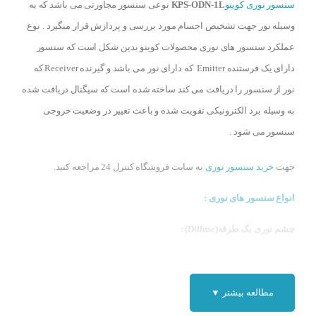
سنسور نوری کوینو
KPS-ODN-1L
نوعی سنسور مجاورتی می باشد که به
وسیله نور جهت تشخیص اجسام مورد بررسی و پردازش قرار میگیرد . نوع
عملکرد سنسور های نوری محصولات کوینو بدین شکل است که سنسور
دارای یک فرستنده Emitter که دارای نور می باشد و گیرنده Receiver که
نور از سنسور را دریافت می کند ساخته شده است که سیگنال دریافت شده
به وسیله برد الکترونیکی تقویت شده و باعث تغییر در وضعیت خروجی
سنسور می شود .
جهت
خرید سنسور نوری
به سایت فروشگاه کنترل 24 مراجعه کنید.
انواع سنسور های نوری :
چشم نوری یک طرفه(Diffuse) :
نوع عملکرد این سنسور ها بدین شکل است سنسور دارای فرستنده و
گیرنده می باشد و به وسیله ارسال و دریافت نور قابلیت تشخیص اجسام در
مطالعه بیشتر ▼
مقابل سنسور را دارد . که دارای دامنه چند میلی متر تا ۲ متر را دارا می
باشد.