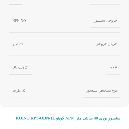
خروجی سنسور
NPN-NO
جریان خروجی
2.5 آمپر
تغذیه
24 ولت DC
نوع تشخیص سنسور
یک طرفه
سنسور نوری 40 سانتی متر NPN کوینو KOINO KPS-ODN-1L