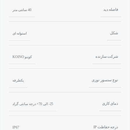
فاصله دید
40 سانتی متر
شکل
استوانه ای
شرکت سازنده
کوینو KOINO
نوع سنسور نوری
یکطرفه
دمای کاری
25- الی 70+ درجه سانتی گراد
درجه حفاظت IP
IP67