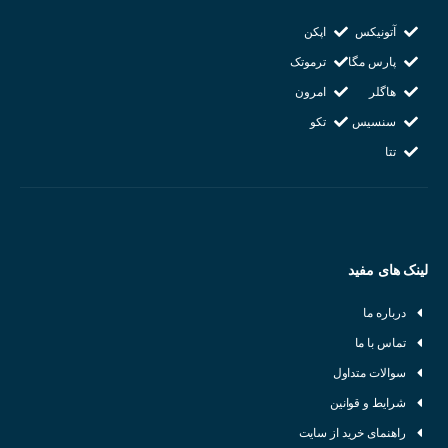
آتونیکس
اپکن
پارس مگا
ترموتک
هاگلر
امرون
سنسیس
تکو
تتا
لینک های مفید
درباره ما
ساختار کلی سنسورهای نوری
تماس با ما
برای
معرفی سنسور نوری
ابتدا با اجزای اصلی آن آشنا می شویم. به طور
سوالات متداول
کلی، یک سنسور نوری از سه بخش اصلی تشکیل شده است:
شرایط و قوانین
راهنمای خرید از سایت
فرستنده (Emitter):
این بخش نور را با طول موج مشخصی ساطع می‌کند.