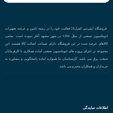
فروشگاه اینترنتی کنترل24 فعالیت خود را در زمینه تامین و عرضه تجهیزات
اتوماسیون صنعتی از سال 1394 در شهر مشهد آغاز نموده است. تمامی
کالاهای عرضه شده در این فروشگاه دارای ضمانت اصالت کالا هستند. این
چشم نوری دو طرفه(Through Beam) :
مجموعه در اجرای پروژه های اتوماسیون صنعتی آماده همکاری با کارفرمایان
عملکرد این نوع از سنسور نوری بدین شکل است که دارای یک گیرنده و یک
صنعت برق می باشد. کارشناسان ما همواره اماده پاسخگویی و مشاوره به
فرستنده میباشد و در دو نقطه جدا از یکدیگر و در مقابل هم نصب میشود و
خریداران و همکاران محترم می باشد.
در هنگامی که جسم بین این فرستنده و گیرنده قرار بگیرد سنسور بسته به
نوع عملکرد خود خروجی میدهد.
اطلاعات نمایندگی