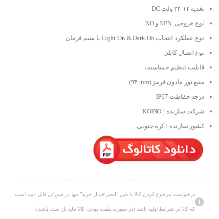
تغذیه ۱۲-۲۴ ولت DC
نوع خروجی NPN و NO
نوع عملکرد انتخاب Light On & Dark On با سیم فرمان
نوع اتصال کابلی
قابلیت تنظیم حساسیت
منبع نور مادون قرمز (۹۴۰nm)
درجه حفاظت IP67
شرکت سازنده : KOINO
کشور سازنده : کره جنوبی
درخواست مرجوع کردن کالا با دلیل "انصراف از خرید" تنها در صورتی قابل تایید است
که کالا در شرایط اولیه باشد (در صورت پلمپ بودن، کالا نباید باز شده باشد).