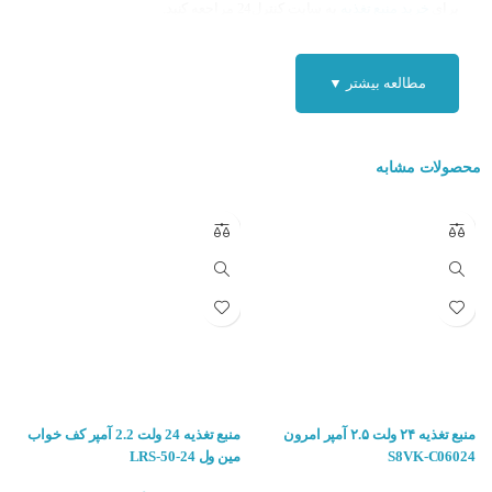
برای
خرید منبع تغذیه
به سایت کنترل24 مراجعه کنید.
مطالعه بیشتر ▼
محصولات مشابه
منبع تغذیه امرون
منبع تغذیه ۲۴ ولت ۲.۵ آمپر امرون
منبع تغذیه 24 ولت 2.2 آمپر کف خواب
ویژگی های کلیدی منبع تغذیه امرون S8VK-C24024 :
S8VK-C06024
مین ول LRS-50-24
مین
ولتاژ خروجی پایدار:
مهم‌ترین ویژگی این منابع تغذیه، ارائه ولتاژ خروجی دقیق و پای