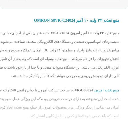
منبع تغذیه ۲۴ ولت ۱۰ آمپر OMRON S8VK-C24024
منبع تغذیه ۲۴ ولت 10 آمپر امرون S8VK-C24024
به عنوان یکی از اجزای حیاتی د
سیستم‌های اتوماسیون صنعتی و دستگاه‌های الکترونیکی مختلف شناخته می‌شوند. 
منابع تغذیه با ارائه ولتاژ پایدار و مطمئن ۲۴ ولت DC، امکان عملکرد صحیح و بدون
اختلال تجهیزات را فراهم می‌کنند. منبع تغدیه وسیله ای است که وظیفه ی آن تامین
انرژی الکتریکی می باشد. این دستگاه میتواند متصل و یا جدا از بار خود باشد.به ط
کلی دارای دو بخش ورودی و خروجی میباشد که قالبا از یکدیگر جدا هستند.
منبع تغذیه امرون
S8VK-C06024
ساخت شرکت امرون با توان و
شده است.این منبع تغذیه دارای دو ست خروجی بوده که این ویژگی عمل سیم بندی
آسان می نماید. از دیگر ویژگی های محصولات امرون از جمله منبع تغذیه ابعاد کو
است که باعث می شود فضای کمی را داخل کابین اشغال کند.