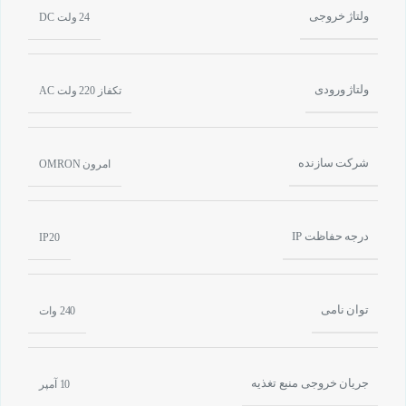
ولتاژ خروجی
24 ولت DC
ولتاژ ورودی
تکفاز 220 ولت AC
شرکت سازنده
امرون OMRON
درجه حفاظت IP
IP20
توان نامی
240 وات
جریان خروجی منبع تغذیه
10 آمپر