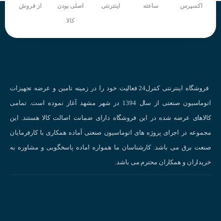
اکسپرس
ساعته
اینترنتی
اصلی بودن
از فروش
کالا
فروشگاه اینترنتی کنترل24 فعالیت خود را در زمینه تامین و عرضه تجهیزات
اتوماسیون صنعتی از سال 1394 در شهر مشهد آغاز نموده است. تمامی
کالاهای عرضه شده در این فروشگاه دارای ضمانت اصالت کالا هستند. این
مجموعه در اجرای پروژه های اتوماسیون صنعتی آماده همکاری با کارفرمایان
صنعت برق می باشد. کارشناسان ما همواره اماده پاسخگویی و مشاوره به
خریداران و همکاران محترم می باشد.
مزایای استفاده از سنسور فشار HOTHC000.0FGCK :
دقت بالا:
اندازه‌گیری دقیق فشار در محیط‌های با فشار کم