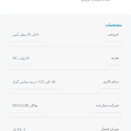
مشخصات
خروجی
4 الی 20 میلی آمپر
تغذیه
24 ولت DC
دمای کاری
40- الی 125+ درجه سانتی گراد
شرکت سازنده
هاگلر HOGLLER
میزان فشار
1- تا 0 بار