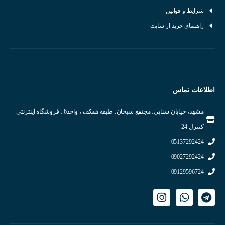
شرایط و قوانین
راهنمای خرید از سایت
مشخصات فنی سنسور فشار خلا
رنج اندازه‌گیری:
بسته به مدل، این سنسورها قادر به اندازه‌گیری فشار در
اطلاعات تماس
محدوده وسیعی از خلاء تا فشار مثبت هستند.
دقت:
دقت اندازه‌گیری این سنسورها بسیار بالا بوده و در بسیاری از
مشهد، خیابان سنایی، مجتمع سبحان، طبقه همکف ، واحد6 ، فروشگاه اینترنتی
کاربردها نیاز به کالیبراسیون مجدد را کاهش می‌دهد.
کنترل 24
خروجی:
خروجی این سنسورها معمولاً به صورت آنالوگ (ولتاژ یا جریان) یا
05137292424
دیجیتال است.
09027292424
جنس بدنه:
بدنه این سنسورها معمولاً از مواد مقاوم در برابر خوردگی مانند
09129596724
استیل ضد زنگ ساخته می‌شود.
اتصالات:
این سنسورها با انواع مختلف اتصالات (مانند NPT، BSP) برای
نصب آسان در سیستم‌های مختلف قابل تهیه هستند.