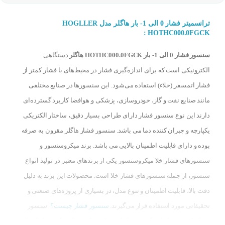
ترانسمیتر فشار 0 الی 1- بار هاگلر مدل HOGLLER
HOTHC000.0FGCK :
سنسور فشار 0 الی 1- بار HOTHC000.0FGCK هاگلر
دستگاهی
الکترونیکی است که برای اندازه‌گیری فشار در محیط‌های با فشار کمتر از
فشار اتمسفر (خلاء) استفاده می‌شود. این سنسورها در صنایع مختلفی
مانند صنایع نفت و گاز، خودروسازی، پزشکی و هوافضا کاربرد گسترده‌ای
دارند این نوع سنسور فشار دارای طراحی بسیار دقیق، ساختار الکتریکی
یکپارچه و جبران کننده دما می باشد. سنسور فشار هاگلر مقرون به صرفه
بوده و دارای قابلیت اطمینان بالایی می باشد. برند میکروسنسور و
سنسورهای فشار خلا میکروسنسور یکی از برندهای معتبر در تولید انواع
سنسور، از جمله سنسورهای فشار خلا است. محصولات این برند به دلیل
دقت بالا، قابلیت اطمینان و تنوع مدل، در بسیاری از پروژه‌های صنعتی و
تحقیقاتی مورد استفاده قرار می‌گیرند.
سنسور فشار چیست؟
سنسور
فشار یک تجهیز اندازه گیری فشار است که متناسب با میزان فشار اعمال