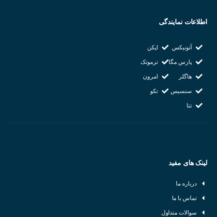
قابلیت اطمینان بالا:
طول عمر بالا و عملکرد پایدار در شرایط مختلف
تنوع مدل:
امکان انتخاب مدل مناسب برای هر کاربرد خاص
اطلاعات نمایندگی
سهولت نصب:
نصب آسان در سیستم‌های مختلف
مقاومت در برابر شرایط محیطی:
مقاومت در برابر شوک، لرزش و تغییرات
آتونیکس
اپکن
دما
پارس مگا
ترموتک
هاگلر
امرون
سنسیس
تکو
تتا
لینک های مفید
درباره ما
تماس با ما
سوالات متداول