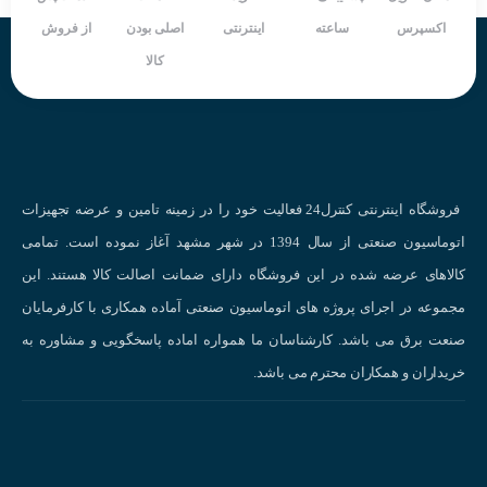
اکسپرس
ساعته
اینترنتی
اصلی بودن
از فروش
بر اساس استاندارد بین المللی هر رنگ برای هدف و کار خاصی در نظر
کالا
گرفته می شود و در ادامه به کاربرد هر یک می پردازیم:
قرمز :
برای قطع برق مدار استفاده می شود.
قرمز قارچی :
در مواقع ضروری و برای قطع سریع برق
سبز یا سیاه :
زمان راه اندازی و یا وصل سیستم
فروشگاه اینترنتی کنترل24 فعالیت خود را در زمینه تامین و عرضه تجهیزات
زرد :
برای راه اندازی سیستم در غیر حالت نرمال
اتوماسیون صنعتی از سال 1394 در شهر مشهد آغاز نموده است. تمامی
سفید یا آبی :
برای هر منظوری در سیسم میتوان از این رنگ استفاده کرد .
کالاهای عرضه شده در این فروشگاه دارای ضمانت اصالت کالا هستند. این
مشخصات شستی قارچی استپ 220 ولت قرمز کوینو KOINO
NS22-PEM-R0A01B :
مجموعه در اجرای پروژه های اتوماسیون صنعتی آماده همکاری با کارفرمایان
صنعت برق می باشد. کارشناسان ما همواره اماده پاسخگویی و مشاوره به
نوع کاربری : شستی قارچی
خریداران و همکاران محترم می باشد.
قطر خارجی جهت نصب : 22 میلی متر
نوع کنتاکت : NC
نوع عملکرد : لحظه ای
رنگ : قرمز