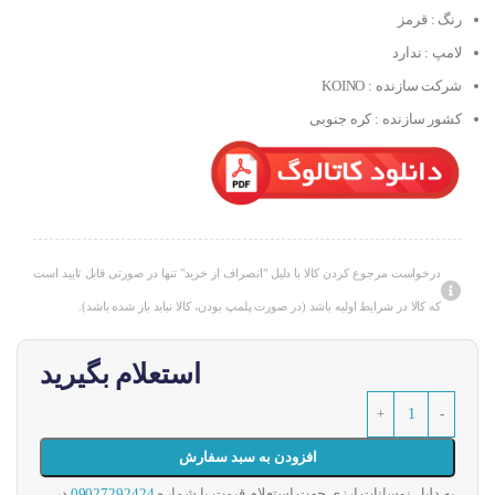
رنگ : قرمز
لامپ : ندارد
شرکت سازنده : KOINO
کشور سازنده : کره جنوبی
درخواست مرجوع کردن کالا با دلیل "انصراف از خرید" تنها در صورتی قابل تایید است
که کالا در شرایط اولیه باشد (در صورت پلمپ بودن، کالا نباید باز شده باشد).
استعلام بگیرید
افزودن به سبد سفارش
به دلیل نوسانات ارزی جهت استعلام قیمت با شماره
09027292424
در