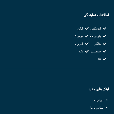
لامپ : ندارد
شرکت سازنده : KOINO
اطلاعات نمایندگی
کشور سازنده : کره جنوبی
آتونیکس
اپکن
پارس مگا
ترموتک
هاگلر
امرون
سنسیس
تکو
تتا
لینک های مفید
درباره ما
تماس با ما