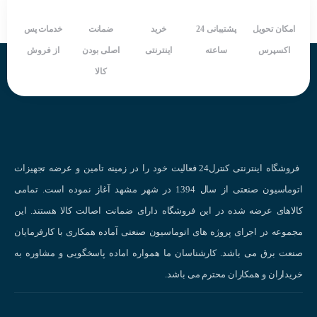
نویز و هارمونیک
امکان تحویل
پشتیبانی 24
خرید
ضمانت
خدمات پس
در هنگام خرید رله ssr باید چه نکاتی را در نظر گرفته شود؟
اکسپرس
ساعته
اینترنتی
اصلی بودن
از فروش
تعدا فاز (تک فاز یاسه فاز)
کالا
میزان ورد ولتاژ کنترل ssr
میزان
ولتاژ
خروجی ssr
میزان جریان مجاز خروجی
سرعت و زمان قطع و وصل
مشخصات رله تکفاز 75 آمپر فوتک Fotek SSR-75DA :
فروشگاه اینترنتی کنترل24 فعالیت خود را در زمینه تامین و عرضه تجهیزات
اتوماسیون صنعتی از سال 1394 در شهر مشهد آغاز نموده است. تمامی
تعداد فاز : تک فاز
کالاهای عرضه شده در این فروشگاه دارای ضمانت اصالت کالا هستند. این
نوع ورودی : DC
مجموعه در اجرای پروژه های اتوماسیون صنعتی آماده همکاری با کارفرمایان
ولتاژ ورودی : ۳ تا ۳۲ ولت DC
صنعت برق می باشد. کارشناسان ما همواره اماده پاسخگویی و مشاوره به
ولتاژ خروجی : ۲۴ تا ۳۸۰ ولت AC
خریداران و همکاران محترم می باشد.
جریان نامی : ۷۵ آمپر
دارای سیگنال وضعیت