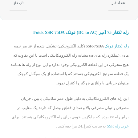
تعداد فاز
تک فاز
رله تکفاز 75 آمپر (DC to AC) فوتک Fotek SSR-75DA
رله تکفاز فوتک
SSR-75DA
(کلید الکترونیکی) تشکیل شده از عناصر نیمه
هادی عملکرد رله های ssr مشابه رله الکترومکانیکی است با این تفاوت که
هیچ متحرکی در این قطعه الکترونیکی وجود ندارد و این نوع از رله ها همانند
یک قطعه سوئیچ الکترونیکی هستند که با استفاده از یک سیگنال کوچک
میتوان جریانی یا ولتاژی بزرگتر را کنترل نمود .
این رله های الکترومکانیکی به دلیل طول عمر مکانیکی پایین ، جریان
مصرفی و توان مصرفی بالا و صدای قطع و وصل که دارند یک معایب در
برابر رله ssr بوده که جایگزین خوبی برای رله الکترومکانیکی هستند . برای
خرید رله SSR
به سایت کنترل24 مراجعه کنید .