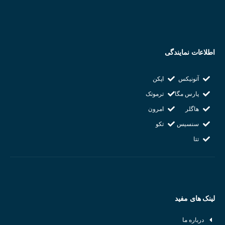
شرکت سازنده : Fotek
کشور سازنده : چین
اطلاعات نمایندگی
آتونیکس
اپکن
پارس مگا
ترموتک
هاگلر
امرون
سنسیس
تکو
تتا
لینک های مفید
درباره ما