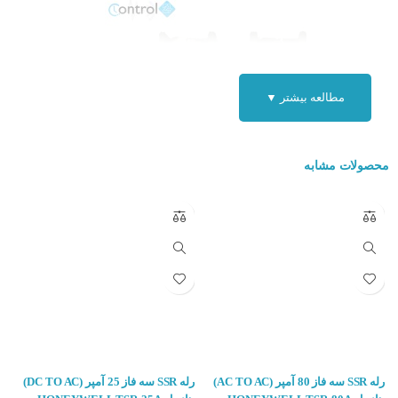
مطالعه بیشتر ▼
محصولات مشابه
ساختمان رله Fotek SSR-75DA :
ساختمان این نوع رله ها تشکیل شده از دو بخش مدار فرمان و مدار قدرت
که به وسیله یک ایزوله نوری از یکدیگر جدا شده و در هنگام سوئیچ از نیمه
رله SSR سه فاز 80 آمپر (AC TO AC)
هادی ها استفاده می شود و باید این را در نظر گرفت در هنگام کار دمای
رله SSR سه فاز 25 آمپر (DC TO AC)