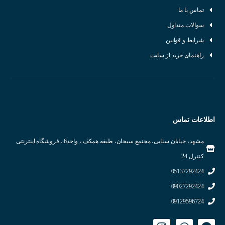
تماس با ما
سوالات متداول
شرایط و قوانین
راهنمای خرید از سایت
اطلاعات تماس
مشهد، خیابان سنایی، مجتمع سبحان، طبقه همکف ، واحد6 ، فروشگاه اینترنتی
کنترل 24
05137292424
09027292424
09129596724