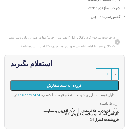
شرکت سازنده : Fotek
کشور سازنده : چین
درخواست مرجوع کردن کالا با دلیل "انصراف از خرید" تنها در صورتی قابل تایید است
که کالا در شرایط اولیه باشد (در صورت پلمپ بودن، کالا نباید باز شده باشد).
استعلام بگیرید
افزودن به سبد سفارش
به دلیل نوسانات ارزی جهت استعلام قیمت با شماره
09027292424
در
ارتباط باشید.
افزودن به علاقه مندی
افزودن به مقایسه
گارانتی اصالت و سلامت فیزیکی کالا
فروشنده: کنترل 24