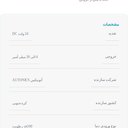
مشخصات
تغذیه
24 ولت DC
خروجی
4 الی 20 میلی آمپر
شرکت سازنده
آتونیکس AUTONICS
کشور سازنده
کره جنوبی
نوع ورودی دما
pt100- رطوبت