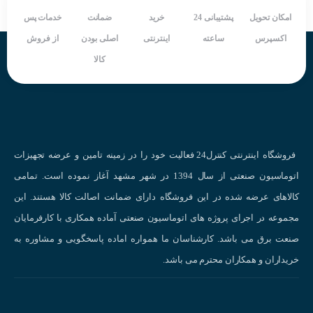
صنایع دارویی:
حفظ شرایط محیطی مناسب در آزمایشگاه‌ها، اتاق‌های تمیز و انبار
امکان تحویل
پشتیبانی 24
خرید
ضمانت
خدمات پس
دارو
اکسپرس
ساعته
اینترنتی
اصلی بودن
از فروش
صنایع الکترونیک:
کنترل رطوبت در تولید قطعات الکترونیکی حساس
کالا
صنایع کشاورزی:
نظارت بر شرایط محیطی گلخانه‌ها و انبارهای محصولات کشاورز
ساختمان‌های هوشمند:
کنترل سیستم‌های تهویه مطبوع و رطوبت‌گیر
مراکز داده:
حفظ دمای مناسب تجهیزات الکترونیکی
مدل‌های مختلف THD-R:
فروشگاه اینترنتی کنترل24 فعالیت خود را در زمینه تامین و عرضه تجهیزات
THD-R-T:
ترنسدیوسر دما و رطوبت با خروجی‌های متنوع
اتوماسیون صنعتی از سال 1394 در شهر مشهد آغاز نموده است. تمامی
THD-R-V:
ترنسدیوسر دما با خروجی مقاومتی DPT100
کالاهای عرضه شده در این فروشگاه دارای ضمانت اصالت کالا هستند. این
HD-R-C:
ترنسدیوسر دما و رطوبت با خروجی جریان DC 4-20 میلی‌آمپر
مجموعه در اجرای پروژه های اتوماسیون صنعتی آماده همکاری با کارفرمایان
صنعت برق می باشد. کارشناسان ما همواره اماده پاسخگویی و مشاوره به
خریداران و همکاران محترم می باشد.