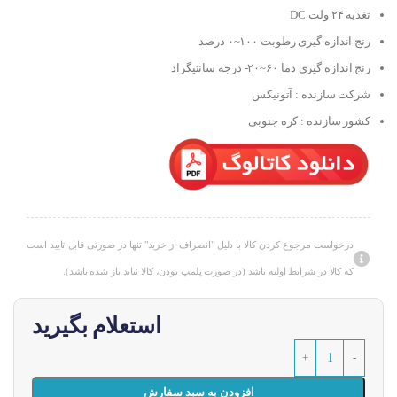
تغذیه ۲۴ ولت DC
رنج اندازه گیری رطوبت ۱۰۰~۰ درصد
رنج اندازه گیری دما ۶۰~۲۰- درجه سانتیگراد
شرکت سازنده : آتونیکس
کشور سازنده : کره جنوبی
درخواست مرجوع کردن کالا با دلیل "انصراف از خرید" تنها در صورتی قابل تایید است
که کالا در شرایط اولیه باشد (در صورت پلمپ بودن، کالا نباید باز شده باشد).
استعلام بگیرید
افزودن به سبد سفارش