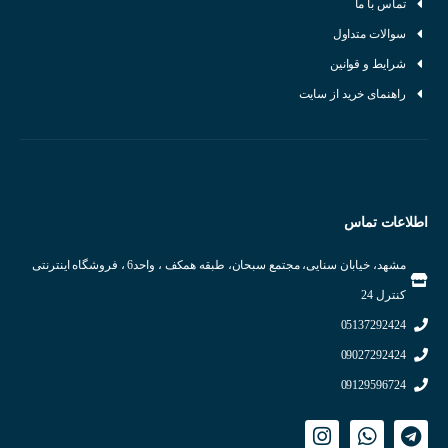
تماس با ما
کیفیت عالی
سوالات متداول
دارای خروجی شبکه RS485
شرایط و قوانین
فاقد نمایشگر
راهنمای خرید از سایت
درجه حفاظتی : IP10
مخصوص نصب در اتاق
تغذیه ۲۴ ولت DC
رنج اندازه گیری رطوبت ۱۰۰~۰ درصد
اطلاعات تماس
رنج اندازه گیری دما ۶۰~۲۰- درجه سانتیگراد
شرکت سازنده : آتونیکس
مشهد، خیابان سنایی، مجتمع سبحان، طبقه همکف ، واحد6 ، فروشگاه اینترنتی
کشور سازنده : کره جنوبی
کنترل 24
05137292424
09027292424
09129596724