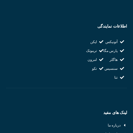
اطلاعات نمایندگی
آتونیکس
اپکن
پارس مگا
ترموتک
هاگلر
امرون
سنسیس
تکو
تتا
ترانسمیتر دما و رطوبت آتونیکس
لینک های مفید
مشخصات سنسور دما و رطوبت آتونیکس AUTONICS THD-R-C :
درباره ما
دقت بالا