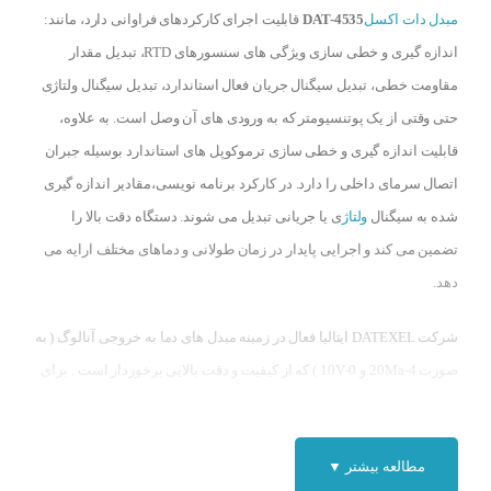
مبدل دات اکسل
DAT-4535
قابلیت اجرای کارکردهای فراوانی دارد، مانند:
اندازه گیری و خطی سازی ويژگی های سنسورهای RTD، تبدیل مقدار
مقاومت خطی، تبدیل سیگنال جریان فعال استاندارد، تبدیل سیگنال ولتاژی
حتی وقتی از یک پوتنسیومتر که به ورودی های آن وصل است. به علاوه،
قابلیت اندازه گیری و خطی سازی ترموکوپل های استاندارد بوسیله جبران
اتصال سرمای داخلی را دارد. در کارکرد برنامه نویسی،‌مقادیر اندازه گیری
شده به سیگنال
ولتاژ
ی یا جریانی تبدیل می شوند. دستگاه دقت بالا را
تضمین می کند و اجرایی پایدار در زمان طولانی و دماهای مختلف ارایه می
دهد.
شرکت DATEXEL ایتالیا فعال در زمینه مبدل های دما به خروجی آنالوگ ( به
صورت 4-20Ma و 0-10V ) که از کیفیت و دقت بالایی برخوردار است . برای
خرید سنسور دما
و
خرید کنترلر دما
به سایت کنترل۲۴ مراجعه کنید.
مطالعه بیشتر ▼