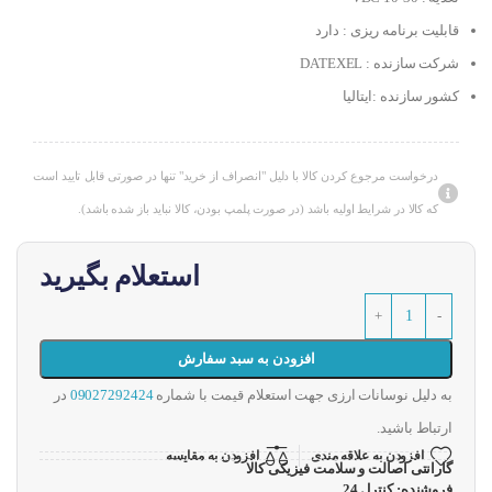
قابلیت برنامه ریزی : دارد
شرکت سازنده : DATEXEL
کشور سازنده :ایتالیا
درخواست مرجوع کردن کالا با دلیل "انصراف از خرید" تنها در صورتی قابل تایید است
که کالا در شرایط اولیه باشد (در صورت پلمپ بودن، کالا نباید باز شده باشد).
استعلام بگیرید
افزودن به سبد سفارش
به دلیل نوسانات ارزی جهت استعلام قیمت با شماره
09027292424
در
ارتباط باشید.
افزودن به علاقه مندی
افزودن به مقایسه
گارانتی اصالت و سلامت فیزیکی کالا
فروشنده: کنترل 24