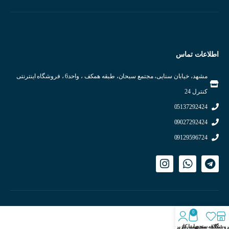
اطلاعات تماس
مشهد، خیابان سنایی، مجتمع سبحان، طبقه همکف ، واحد6 ، فروشگاه اینترنتی
کنترل 24
05137292424
09027292424
09129596724
0
روشگاه
علاقه مندی
سبد سفارش
حساب کاربری من