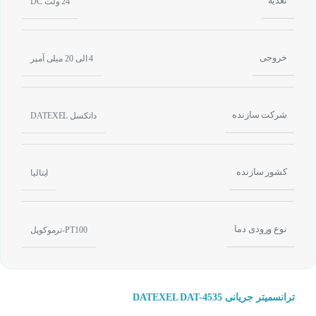
تغذیه
24 ولت DC
خروجی
4 الی 20 میلی آمپر
شرکت سازنده
داتکسل DATEXEL
کشور سازنده
ایتالیا
نوع ورودی دما
PT100-ترموکوپل
ترانسمیتر جریانی DATEXEL DAT-4535