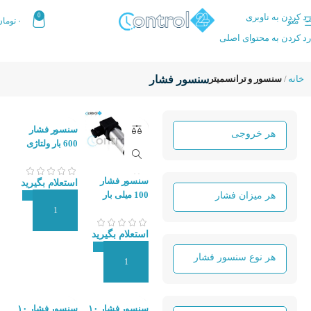
رد کردن به ناوبری
0
منو
۰
تومان
رد کردن به محتوای اصلی
خانه
سنسور و ترانسمیتر
سنسور فشار
سنسور فشار
600 بار ولتاژی
WTSENSOR
PCM320-600
سنسور فشار
استعلام بگیرید
100 میلی بار
دیافراگمی
افزودن به سبد سفارش
WTSENSOR
استعلام بگیرید
PCM350-100m
افزودن به سبد سفارش
سنسور فشار ۱۰
سنسور فشار ۱۰