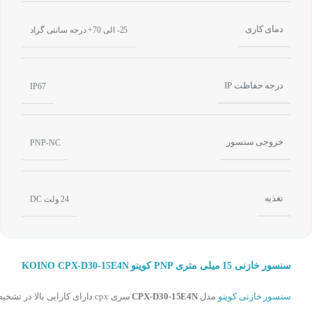
دمای کاری
25- الی 70+ درجه سانتی گراد
درجه حفاظت IP
IP67
خروجی سنسور
PNP-NC
تغذیه
24 ولت DC
سنسور خازنی 15 میلی متری PNP کوینو KOINO CPX-D30-15E4N
سنسور خازنی کوینو
مدل
CPX-D30-15E4N
سری cpx دارای کارایی بالا در تشخ