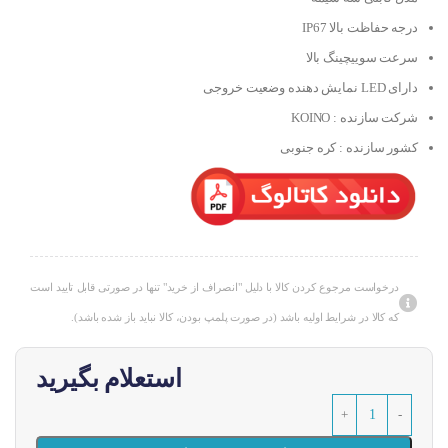
درجه حفاظت بالا IP67
سرعت سوییچینگ بالا
دارای LED نمایش دهنده وضعیت خروجی
شرکت سازنده : KOINO
کشور سازنده : کره جنوبی
درخواست مرجوع کردن کالا با دلیل "انصراف از خرید" تنها در صورتی قابل تایید است
که کالا در شرایط اولیه باشد (در صورت پلمپ بودن، کالا نباید باز شده باشد).
استعلام بگیرید