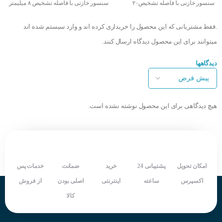
سنسور خازنی با فاصله تشخیص۲۰
سنسور خازنی با فاصله تشخیص ۸ میلیمتر
م
میلیمتر
خروجی سنسور PNP و NO
خر
خروجی سنسور NC
تغذیه ۱۰ تا ۳۰ ولت DC
تغذی
.فقط مشتریانی که این محصول را خریداری کرده اند و وارد سیستم شده اند
تغذیه ۱۰ تا 250 ولت AC
مدل کابلی سه سیمه
م
مدل کابلی دو سیمه
درجه حفاظت بالا IP67
در
میتوانند برای این محصول دیدگاه ارسال کنند.
درجه حفاظت بالا IP67
سرعت سوییچینگ بالا
س
سرعت سوییچینگ بالا
دارای LED نمایش دهنده وضعیت خروجی
دارای 
دیدگاهها
دارای LED نمایش دهنده وضعیت خروجی
شرکت سازنده : KOINO
د
style="font-size: 16px;">دارای یکسال
کشور سازنده : کره جنوبی
شر
گارانتی
ک
شرکت سازنده : RASABOARD
کشور سازنده : ایران
هیچ دیدگاهی برای این محصول نوشته نشده است.
امکان تحویل
پشتیبانی 24
خرید
ضمانت
خدمات پس
اکسپرس
ساعته
اینترنتی
اصلی بودن
از فروش
کالا