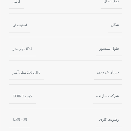
نوع اتصال
کابلی
شکل
استوانه ای
طول سنسور
60.4 میلی متر
جریان خروجی
0 الی 200 میلی آمپر
شرکت سازنده
کوینو KOINO
رطوبت کاری
35 ~ 95 %