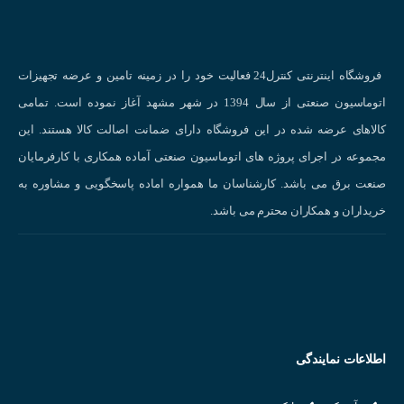
نحوه کار کردن سنسور خازنی
سنسورهای خازنی در چه صنایعی محبوب هستند؟
فروشگاه اینترنتی کنترل24 فعالیت خود را در زمینه تامین و عرضه تجهیزات
اتوماسیون صنعتی از سال 1394 در شهر مشهد آغاز نموده است. تمامی
کاربردهای سنسور خازنی
در صنایع مختلف :
کالاهای عرضه شده در این فروشگاه دارای ضمانت اصالت کالا هستند. این
صنعت خودروسازی:
تشخیص سطح مایعات، کنترل حرکت قطعات، شمارش قطعات
مجموعه در اجرای پروژه های اتوماسیون صنعتی آماده همکاری با کارفرمایان
صنعت بسته‌بندی:
کنترل سطح مواد در بسته‌بندی‌ها، تشخیص وجود یا عدم وجود
صنعت برق می باشد. کارشناسان ما همواره اماده پاسخگویی و مشاوره به
محصولات در بسته‌ها.
خریداران و همکاران محترم می باشد.
صنعت داروسازی:
کنترل سطح مایعات در مخازن، تشخیص وجود یا عدم وجود قرص
در بسته‌بندی‌ها.
صنعت غذایی:
کنترل سطح مواد در سیلوها، تشخیص وجود یا عدم وجود مواد در
بسته‌بندی‌ها.
صنعت نساجی:
کنترل ضخامت پارچه، تشخیص پارگی پارچه.
اطلاعات نمایندگی
صنعت الکترونیک:
تشخیص وجود یا عدم وجود قطعات الکترونیکی روی برد مدار چا
روباتیک:
تشخیص موانع، اندازه‌گیری فاصله