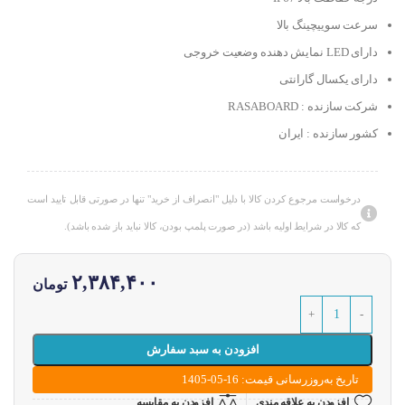
سرعت سوییچینگ بالا
دارای LED نمایش دهنده وضعیت خروجی
دارای یکسال گارانتی
شرکت سازنده : RASABOARD
کشور سازنده : ایران
درخواست مرجوع کردن کالا با دلیل "انصراف از خرید" تنها در صورتی قابل تایید است
که کالا در شرایط اولیه باشد (در صورت پلمپ بودن، کالا نباید باز شده باشد).
۲,۳۸۴,۴۰۰
تومان
افزودن به سبد سفارش
تاریخ به‌روزرسانی قیمت: 16-05-1405
افزودن به علاقه مندی
افزودن به مقایسه