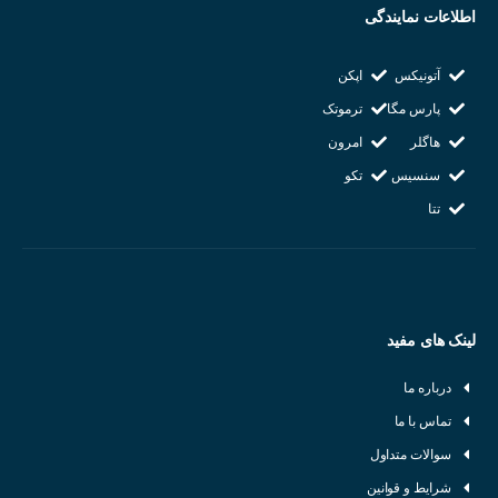
اطلاعات نمایندگی
روباتیک:
تشخیص موانع، اندازه‌گیری فاصله
آتونیکس
اپکن
پارس مگا
ترموتک
هاگلر
امرون
سنسیس
تکو
تتا
لینک های مفید
درباره ما
تماس با ما
سوالات متداول
شرایط و قوانین