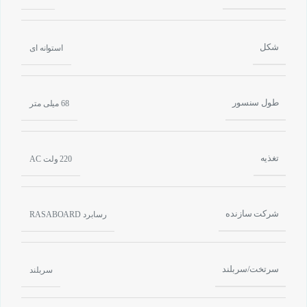
شکل
استوانه ای
طول سنسور
68 میلی متر
تغذیه
220 ولت AC
شرکت سازنده
رسابرد RASABOARD
سرتخت/سربلند
سربلند