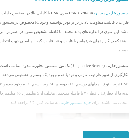
سنسور خازنی رسابرد
CSR30-20-OA
سری CSR با کارایی بالا در تشخیص فلزات 
فلزات با قابلیت مقاومت بالا در برابر نویز بواسطه وجود IC مخصوص در 
باشد .این سری در اندازه های بدنه مختلف با فاصله تشخیص متنوع در دسترس می
باشند که در کاربردهای غیرتماس با فلزات و غیر فلزات گزینه مناسبی جهت انتخاب
هستند.
سنسور خازنی ( Capacitive Sensor ) یک نوع سنسور مجاورتی بدون تماسی اس
بکارگیری از تغییر ظرفیت خازنی وجود یا عدم وجود یک جسم را تشخیص می‌دهد.
CSR در سه نوع با مدلهای دوسیم DC ، دوسیم AC و سه سیم DC موجود ب
بدنه ها از قطر 18 تا قطر ۳۰ با فاصله تشخیص مختلف از 5 میلیمتر تا
انتخاب می باشند. برای
خرید سنسور خازنی
به سایت کنترل۲۴ مراجعه کنید .