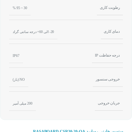
رطوبت کاری
30 ~ 95 %
دمای کاری
20- الی 60+ درجه سانتی گراد
درجه حفاظت IP
IP67
خروجی سنسور
NO (باز)
جریان خروجی
200 میلی آمپر
سنسور خازنی رسابرد RASABOARD CSR30-20-OA