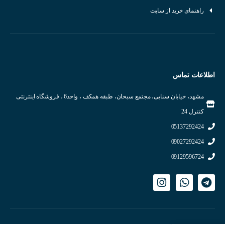
راهنمای خرید از سایت
اطلاعات تماس
مشهد، خیابان سنایی، مجتمع سبحان، طبقه همکف ، واحد6 ، فروشگاه اینترنتی
اجزای داخلی سنسور خازنی
کنترل 24
انواع سنسورهای خازنی
05137292424
09027292424
سنسور خازنی خطی:
برای تشخیص سطح مایعات و مواد پودری استفاده می‌شود.
09129596724
سنسور خازنی نقطه‌ای:
برای تشخیص وجود یا عدم وجود اشیاء در یک نقطه خاص
استفاده می‌شود.
سنسور خازنی دیسکی:
برای تشخیص مواد با ضخامت کم استفاده می‌شود.
عوامل مؤثر بر عملکرد سنسور خازنی