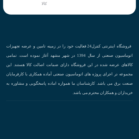
کالا
نحوه کار کردن سنسور خازنی
سنسورهای خازنی در چه صنایعی محبوب هستند؟
فروشگاه اینترنتی کنترل24 فعالیت خود را در زمینه تامین و عرضه تجهیزات
کاربردهای سنسور خازنی
در صنایع مختلف :
اتوماسیون صنعتی از سال 1394 در شهر مشهد آغاز نموده است. تمامی
صنعت خودروسازی:
تشخیص سطح مایعات، کنترل حرکت قطعات، شمارش قطعات
کالاهای عرضه شده در این فروشگاه دارای ضمانت اصالت کالا هستند. این
صنعت بسته‌بندی:
کنترل سطح مواد در بسته‌بندی‌ها، تشخیص وجود یا عدم وجود
مجموعه در اجرای پروژه های اتوماسیون صنعتی آماده همکاری با کارفرمایان
محصولات در بسته‌ها.
صنعت برق می باشد. کارشناسان ما همواره اماده پاسخگویی و مشاوره به
صنعت داروسازی:
کنترل سطح مایعات در مخازن، تشخیص وجود یا عدم وجود قرص
خریداران و همکاران محترم می باشد.
در بسته‌بندی‌ها.
صنعت غذایی:
کنترل سطح مواد در سیلوها، تشخیص وجود یا عدم وجود مواد در
بسته‌بندی‌ها.
صنعت نساجی:
کنترل ضخامت پارچه، تشخیص پارگی پارچه.
صنعت الکترونیک:
تشخیص وجود یا عدم وجود قطعات الکترونیکی روی برد مدار چا