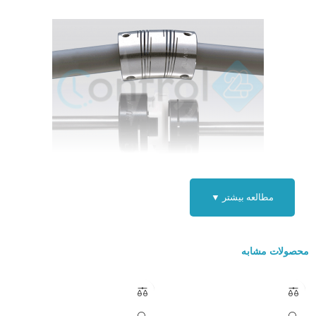
کوپلینگ سانگیل کره جنوبی
مطالعه بیشتر ▼
نشانه های خرابی کوپلینگ :
سر و صدای غیر طبیعی مانند صدای شبیه ترمز ماشین و صدای ضربه
محصولات مشابه
ارتعاش (لرزش) یا تکان غیر منتظره
خرابی در آب بندها که با نشت روغن و یا
آلودگی
خود را نشان می دهند