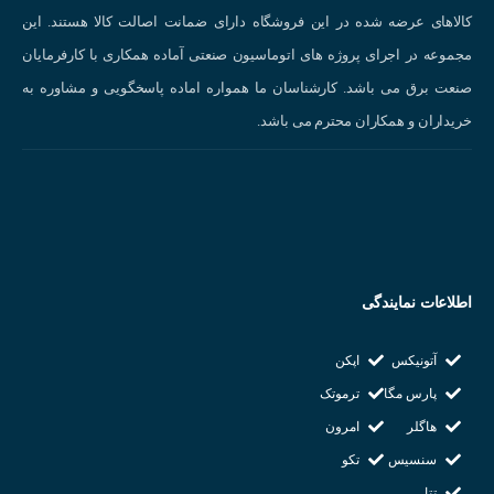
طول کوپلینگ(L)
کالاهای عرضه شده در این فروشگاه دارای ضمانت اصالت کالا هستند. این
مجموعه در اجرای پروژه های اتوماسیون صنعتی آماده همکاری با کارفرمایان
35 میلی متر
صنعت برق می باشد. کارشناسان ما همواره اماده پاسخگویی و مشاوره به
خریداران و همکاران محترم می باشد.
قطر داخلی کوپلینگ(d1)
6 میلی متر
قطر داخلی کوپلینگ(d2)
6 میلی متر
اطلاعات نمایندگی
قطر خارجی کوپلینگ (D)
آتونیکس
اپکن
پارس مگا
ترموتک
38 میلی متر
هاگلر
امرون
حداکثر سرعت (RPM)
سنسیس
تکو
تتا