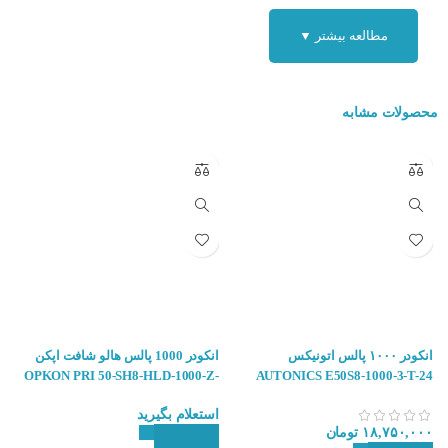
دیاگرام مدار خروجی اینکودر اپکن OPKON PRI 50
مطالعه بیشتر ▼
محصولات مشابه
انکودر ۱۰۰۰ پالس اتونیکس
انکودر 1000 پالس هالو شافت اپکن
خروجی اینکودر
4
OPKON PRI 50-SH8-HLD-1000-Z-
AUTONICS E50S8-1000-3-T-24
V3-2M5R-SL
خروجی های اینکودر اپکن OPKON PRI 50-AR8-HLD-1024-Z-V3-2M :
استعلام بگیرید
۰
۱۸,۷۵۰,۰۰۰
تومان