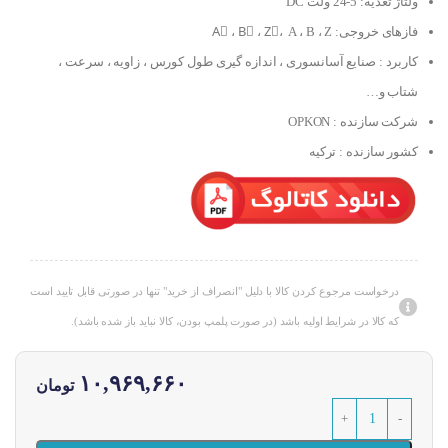
ولتاژ تغذیه: 5-24 ولت DC
فازهای خروجی: Aُ ، Bُ ، Zُ، A ، B ، Z
کاربرد : صنایع آسانسوری ، اندازه گیری طول کورس ، زاویه ، سرعت ،
شتاب و…
شرکت سازنده : OPKON
کشور سازنده : ترکیه
درخواست مرجوع کردن کالا با دلیل "انصراف از خرید" تنها در صورتی قابل تایید است
که کالا در شرایط اولیه باشد (در صورت پلمپ بودن، کالا نباید باز شده باشد).
۱۰,۹۶۹,۶۶۰
تومان