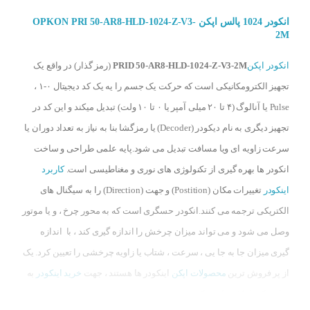
انکودر 1024 پالس اپکن OPKON PRI 50-AR8-HLD-1024-Z-V3-
2M
انکودر اپکن
PRID 50-AR8-HLD-1024-Z-V3-2M
(رمز گذار) در واقع یک
تجهیز الکترومکانیکی است که حرکت یک جسم را یه یک کد دیجیتال ۰-۱ ،
Pulse یا آنالوگ (۴ تا ۲۰ میلی آمپر یا ۰ تا ۱۰ ولت) تبدیل میکند و این کد در
تجهیز دیگری به نام دیکودر (Decoder) یا رمزگشا بنا به نیاز به تعداد دوران یا
سرعت زاویه ای ویا مسافت تبدیل می شود.پایه علمی طراحی و ساخت
انکودر ها بهره گیری از تکنولوژی های نوری و مغناطیسی است.
کاربرد
اینکودر
تغییرات مکان (Postition) و جهت (Direction) را به سیگنال های
الکتریکی ترجمه می کنند.انکودر حسگری است که به محور چرخ ، و یا موتور
وصل می شود و می تواند میزان چرخش را اندازه گیری کند ، با اندازه
گیری میزان جا به جا یی ، سرعت ، شتاب یا زاویه چرخشی را تعیین کرد. یک
از پر فروش ترین
محصولات اپکن
اینکودر ها هستند ، جهت
خرید اینکودر
به
سایت کنترل24 مراجعه کنید .