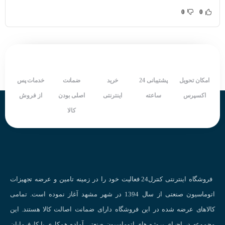
سیم سفید: جهت فاز خروجی B
0
0
سیم سفید: جهت فاز خروجی ُB
سیم نارنجی: جهت فاز خروجی Z
سیم زرد: جهت فاز خروجی ُZ
مفهوم فازهای خروجی در اینکودر
امکان تحویل
پشتیبانی 24
خرید
ضمانت
خدمات پس
ابعاد اینکودر اپکن
:
اکسپرس
ساعته
اینترنتی
اصلی بودن
از فروش
کالا
قطر بدنه اینکودر آتونیکس : 50 میلی متر
قطر شافت اینکودر : 8 میلی متر
طول بدنه اینکودر: 39 میلی متر
طول گلند اتصالی: 13 میلی متر
طول شافت اینکودر: 11 میلیمتر
فروشگاه اینترنتی کنترل24 فعالیت خود را در زمینه تامین و عرضه تجهیزات
در هنگام خرید انکودر باید چه نکاتی توجه داشت ؟
اتوماسیون صنعتی از سال 1394 در شهر مشهد آغاز نموده است. تمامی
مدل انکودر موردنیاز ( 1- نسبی 2- افزایشی 3- مطلق )
کالاهای عرضه شده در این فروشگاه دارای ضمانت اصالت کالا هستند. این
اندازه قطر خارجی انکودر بر حسب میلی متر
مجموعه در اجرای پروژه های اتوماسیون صنعتی آماده همکاری با کارفرمایان