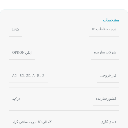
مشخصات
درجه حفاظت IP
IP65
شرکت سازنده
اپکن OPKON
فاز خروجی
Aُ ، Bُ ، Zُ، A ، B ، Z
کشور سازنده
ترکیه
دمای کاری
20- الی 80+ درجه سانتی گراد