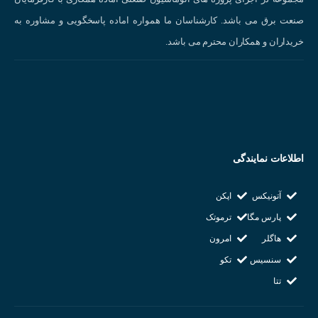
قطر خارجی شفت انکودر برای مدل افزایشی و قطر داخلی برای هالو
صنعت برق می باشد. کارشناسان ما همواره اماده پاسخگویی و مشاوره به
شافت
خریداران و همکاران محترم می باشد.
دقت و نوع سیگنال خروجی
نوع ولتاژ و تغذیه مورد نیاز
میزان پالس درخواستی انکودر
مشخصات اینکودر OPKON PRI 50-AR8-HLD-1024-Z-V3-2M :
قطر بدنه: 50 میلی متر
اطلاعات نمایندگی
قطر شافت : 8 میلی متر
رزولیشن(پالس خروجی): 1024 پالس
آتونیکس
اپکن
ولتاژ تغذیه: 5-24 ولت DC
پارس مگا
ترموتک
فازهای خروجی: Aُ ، Bُ ، Zُ، A ، B ، Z
هاگلر
امرون
کاربرد : صنایع آسانسوری ، اندازه گیری طول کورس ، زاویه ، سرعت ،
سنسیس
تکو
شتاب و…
تتا
شرکت سازنده : OPKON