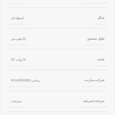
شکل
استوانه ای
طول سنسور
62 میلی متر
تغذیه
24 ولت DC
شرکت سازنده
رسابرد RASABOARD
سرتخت/سربلند
سرتخت