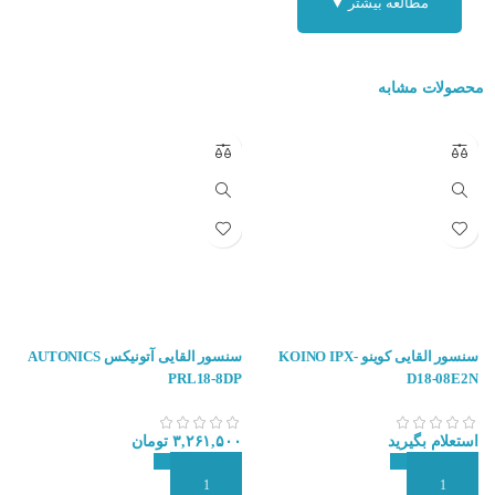
مطالعه بیشتر ▼
محصولات مشابه
سنسور القایی کوینو KOINO IPX-
سنسور القایی آتونیکس AUTONICS
O
PRL18-8DP
D18-08E2N
۰
استعلام بگیرید
۳,۲۶۱,۵۰۰
تومان
ا