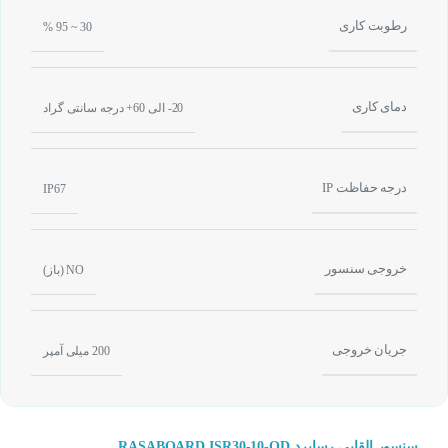
رطوبت کاری
30 ~ 95 %
دمای کاری
20- الی 60+ درجه سانتی گراد
درجه حفاظت IP
IP67
خروجی سنسور
NO (باز)
جریان خروجی
200 میلی آمپر
سنسور القایی رسابرد RASABOARD ISR30-10-OD