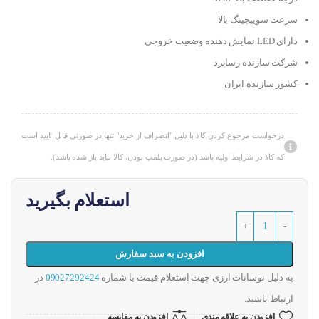
سرعت سوییچینگ بالا
دارای LED نمایش دهنده وضعیت خروجی
شرکت سازنده رسابرد
کشور سازنده ایران
درخواست مرجوع کردن کالا با دلیل "انصراف از خرید" تنها در صورتی قابل تایید است
که کالا در شرایط اولیه باشد (در صورت پلمپ بودن، کالا نباید باز شده باشد).
استعلام بگیرید
افزودن به سبد سفارش
به دلیل نوسانات ارزی جهت استعلام قیمت با شماره
09027292424
در
ارتباط باشید.
افزودن به علاقه مندی
افزودن به مقایسه