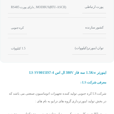
پورت ارتباطی
,
MODBUS(RTU-ASCII)
دارای پورت RS485
کشور سازنده
کره جنوبی
توان اینورتر(کیلووات)
1.5 کیلووات
اینورتر 1.5Kw سه فاز 380V ال اس LS SV0015IS7-4
معرفی شرکت LS :
شرکت LS کره جنوبی تولید کننده تجهیزات اتوماسیون صنعتی می باشد که
در بخش تولید اینورترداری گروه های درایو به نام های :
سری IE5 جهت کاربری سبک_مورد استفاده جهت ورودی تکفاز و ورودی سه