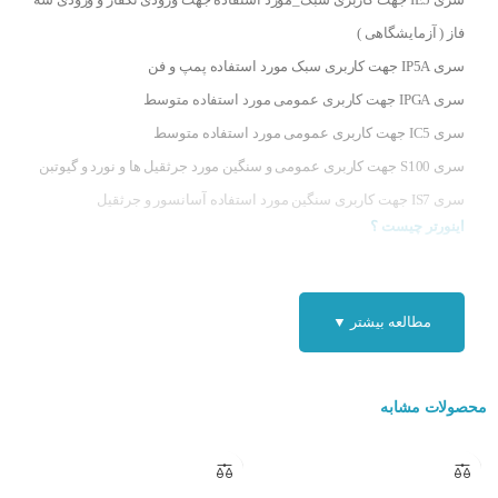
فاز ( آزمایشگاهی )
سری IP5A جهت کاربری سبک مورد استفاده پمپ و فن
سری IPGA جهت کاربری عمومی مورد استفاده متوسط
سری IC5 جهت کاربری عمومی مورد استفاده متوسط
سری S100 جهت کاربری عمومی و سنگین مورد جرثقیل ها و نورد و گیوتبن
سری IS7 جهت کاربری سنگین مورد استفاده آسانسور و جرثقیل
اینورتر چیست ؟
اینورتر ال اس
SV0015IS7-4
یا درایو AC به دستگاهی گفته می شود که به
کمک آن می توان سرعت یک موتور سه فاز را کنترل کرد، بدون آنکه قدرت
مطالعه بیشتر ▼
و گشتاور موتور کاهش یابد، در واقع درایو به دستگاه گفته می شود که برق
AC را به برق DC تبدیل کرده و سپس برق DC را به برق AC تبدیل می کند
محصولات مشابه
(به تبدیل AC به DC اصطلاحاٌ راکتیفایر و به تبدیل DC به AC اصطلاحاً
اینورتر
گفته می شود) . درایوها در ظرفیت های مختلف با کاربری ها متفاوت
ساخته می شوند.
محصولات ال اس
یکی از پر مصرف ترین برند در بازار