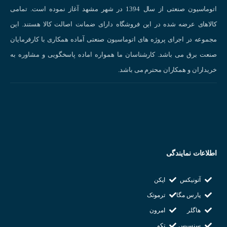
دارای فیلتر EMC و راکتور DC
اتوماسیون صنعتی از سال 1394 در شهر مشهد آغاز نموده است. تمامی
قابلیت مانیتورینگ و کنترل اینورتر
کالاهای عرضه شده در این فروشگاه دارای ضمانت اصالت کالا هستند. این
قابلیت کنترل موتور دوم
مجموعه در اجرای پروژه های اتوماسیون صنعتی آماده همکاری با کارفرمایان
قابلیت روشن و خاموش شدن فن های خنک کننده
صنعت برق می باشد. کارشناسان ما همواره اماده پاسخگویی و مشاوره به
قابلیت شناخت پارامتر های موتور
خریداران و همکاران محترم می باشد.
درجه حفاظت IP54
قابلیت انتخاب گشتاور به 2 صورت دستی و اتومات
قابلت نمایش 5 خطای آخر
دارای خروجی MODBUS , RS485
قابلیت تغییر فرکانس
اطلاعات نمایندگی
قابلیت تغییر فرکانس در خروجی تا ۴۰۰ هرتز
دارای مد V/F و Vector Sensorless جهت کنترل موتور
آتونیکس
اپکن
قابلیت کپی تنظیمات
پارس مگا
ترموتک
شرکت سازنده : ال اس LS
هاگلر
امرون
کشور سازنده : کره جنوبی
سنسیس
تکو