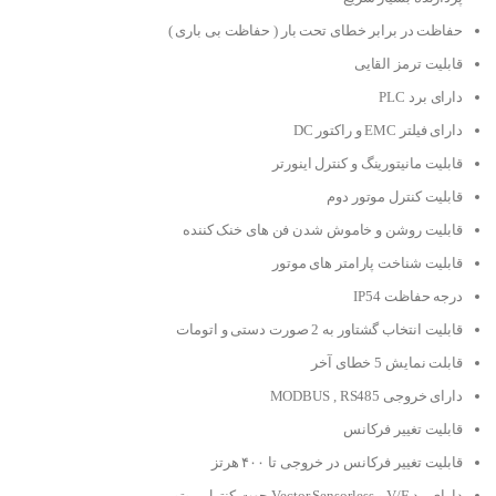
حفاظت در برابر خطای تحت بار ( حفاظت بی باری )
قابلیت ترمز القایی
دارای برد PLC
دارای فیلتر EMC و راکتور DC
قابلیت مانیتورینگ و کنترل اینورتر
قابلیت کنترل موتور دوم
قابلیت روشن و خاموش شدن فن های خنک کننده
قابلیت شناخت پارامتر های موتور
درجه حفاظت IP54
قابلیت انتخاب گشتاور به 2 صورت دستی و اتومات
قابلت نمایش 5 خطای آخر
دارای خروجی MODBUS , RS485
قابلیت تغییر فرکانس
قابلیت تغییر فرکانس در خروجی تا ۴۰۰ هرتز
دارای مد V/F و Vector Sensorless جهت کنترل موتور