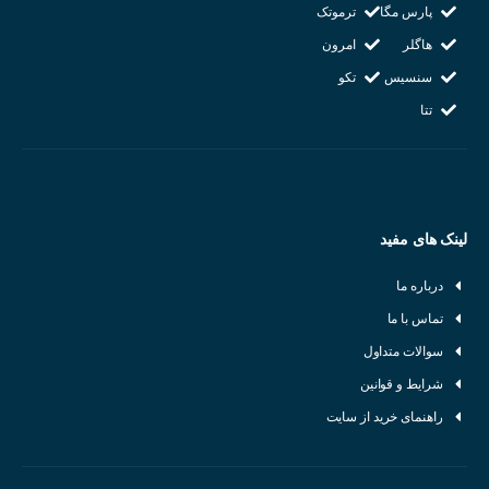
پارس مگا
ترموتک
هاگلر
امرون
سنسیس
تکو
تتا
لینک های مفید
درباره ما
ساختار کلی سنسورهای نوری
تماس با ما
برای
معرفی سنسور نوری
ابتدا با اجزای آن آشنا می شویم. به طور کلی،
سوالات متداول
یک سنسور نوری از سه بخش اصلی تشکیل شده است:
شرایط و قوانین
راهنمای خرید از سایت
فرستنده (Emitter):
این بخش نور را با طول موج مشخصی ساطع می‌کند.
گیرنده (Receiver):
نور بازتاب شده یا عبوری را دریافت کرده و آن را به