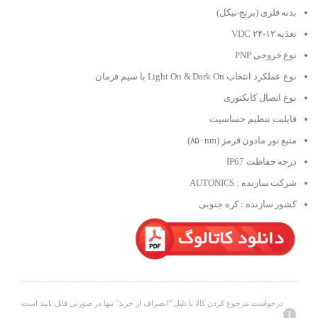
بدنه فلزی (برنج-نیکل)
تغذیه ۱۲-۲۴ VDC
نوع خروجی PNP
نوع عملکرد انتخاب Light On & Dark On با سیم فرمان
نوع اتصال کانکتوری
قابلیت تنظیم حساسیت
منبع نور مادون قرمز (۸۵۰nm)
درجه حفاظت IP67
شرکت سازنده : AUTONICS
کشور سازنده : کره جنوبی
درخواست مرجوع کردن کالا با دلیل "انصراف از خرید" تنها در صورتی قابل تایید است