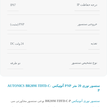
درجه حفاظت IP
IP67
خروجی سنسور
PNP (مثبت)
تغذیه
24 ولت DC
نوع تشخیص سنسور
دو طرفه
سنسور نوری 20 متر PNP آتونیکس AUTONICS BR20M-TDTD-C-
P
سنسور نوری آتونیکس
BR20M-TDTD-C-P
نوعی سنسور مجاورتی می