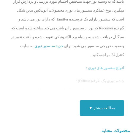
باشد که به وسیله نور جهت تشخیص اجسام مورد بررسی و پردازش قرار
میگیرد . نوع عملکرد سنسور های نوری محصولات آتونیکس بدین شکل
است که سنسور دارای یک فرستنده Emitter که دارای نور می باشد و
گیرنده Receiver که نور از سنسور را دریافت می کند ساخته شده است که
سیگنال دریافت شده به وسیله برد الکترونیکی تقویت شده و باعث تغییر در
وضعیت خروجی سنسور می شود. برای
خرید سنسور نوری
به سایت
کنترل24 مراجعه کنید .
انواع سنسور های نوری :
چشم نوری یک طرفه(Diffuse) :
نوع عملکرد این سنسور ها بدین شکل است سنسور دارای فرستنده و
گیرنده می باشد و به وسیله ارسال و دریافت نور قابلیت تشخیص اجسام در
مقابل سنسور را دارد . که دارای دامنه چند میلی متر تا ۲ متر را دارا می
مطالعه بیشتر ▼
باشد.
محصولات مشابه