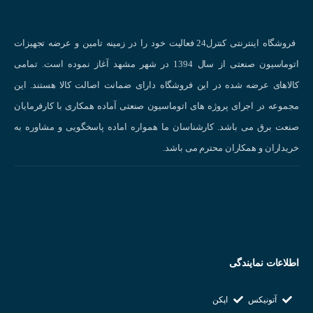
فروشگاه اینترنتی کنترل24 فعالیت خود را در زمینه تامین و عرضه تجهیزات
اتوماسیون صنعتی از سال 1394 در شهر مشهد آغاز نموده است. تمامی
کالاهای عرضه شده در این فروشگاه دارای ضمانت اصالت کالا هستند. این
چشم نوری دو طرفه(Through Beam) :
مجموعه در اجرای پروژه های اتوماسیون صنعتی آماده همکاری با کارفرمایان
عملکرد این نوع از سنسور نوری بدین شکل است که دارای یک گیرنده و یک
صنعت برق می باشد. کارشناسان ما همواره اماده پاسخگویی و مشاوره به
فرستنده میباشد و در دو نقطه جدا از یکدیگر و در مقابل هم نصب میشود و
خریداران و همکاران محترم می باشد.
در هنگامی که جسم بین این فرستنده و گیرنده قرار بگیرد سنسور بسته به
نوع عملکرد خود خروجی میدهد.
اطلاعات نمایندگی
آتونیکس
اپکن