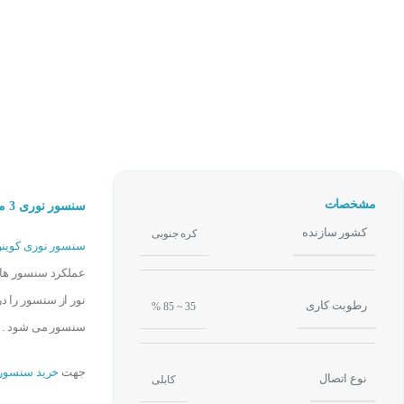
مشخصات
سنسور نوری 3 متر PNP کوینو KOINO KPS-ORP-L
کشور سازنده
کره جنوبی
سنسور نوری کوینو
نور از سنسور را د
رطوبت کاری
35 ~ 85 %
سنسور می شود .
جهت
خرید سنسور 
نوع اتصال
کابلی