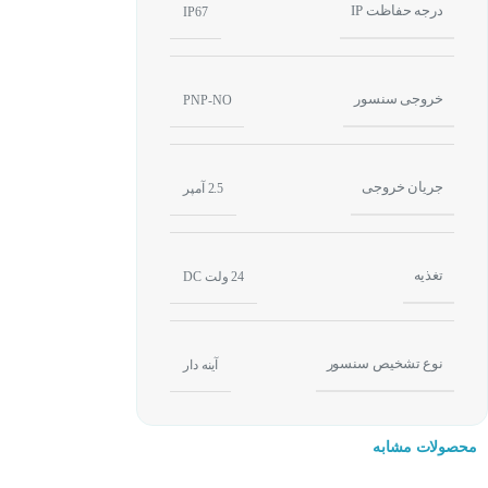
درجه حفاظت IP
IP67
خروجی سنسور
PNP-NO
جریان خروجی
2.5 آمپر
تغذیه
24 ولت DC
نوع تشخیص سنسور
سنسور نوری آینه دار (-reflection
آینه دار
نوع عملکر سنسور آ
می دهد . عملکرد ا
محصولات مشابه
۹۰ درجه به سنسور باز میگردد و وقتی جسمی بین سنسور و آینه قرار بگیرد باعث قطع این ارتباط می شود .