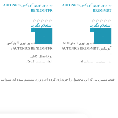
سنسور نوری آتونیکس AUTONICS
سنسور نوری آتونیکس AUTONICS
BEN10M-TFR
BR3M-MDT
استعلام بگیرید
استعلام بگیرید
افزودن به سبد سفارش
افزودن به سبد سفارش
مشخصات سنسور نوری 3 متر NPN
مشخصات سنسور نوری آتونیکس
آتونیکس AUTONICS BR3M-MDT
AUTONICS BEN10M-TFR :
:
نوع اتصال کابلی
نوع سنسور استوانه ای
ابعاد سنسور کوچک
نوع تشخیص آینه دار
نوع سنسور مکعبی
فاصله تشخیص سنسور ۰٫۱ تا ۳ متر
درجه حفاظت IP50
قطر سنسور ۱۸ میلی متر
نوع تشخیص دو طرفه
.فقط مشتریانی که این محصول را خریداری کرده اند و وارد سیستم شده اند میتوانند 
بدنه فلزی (برنج-نیکل)
قابلیت تنظیم حساسیت
تغذیه ۱۲-۲۴ VDC
تغذیه ۲۴-۲۴۰ VAC,VDC
نوع خروجی NPN
فاصله تشخیص سنسور ۱۰ متر
نوع عملکرد انتخاب Light On & Dark
منبع نور مادون قرمز (۹۴۰nm)
On با سیم فرمان
دارای خروجی رله و تیغه NO/NC
نوع اتصال کابلی
دارای LED نشان دهنده وضعیت
قابلیت تنظیم حساسیت
خروجی