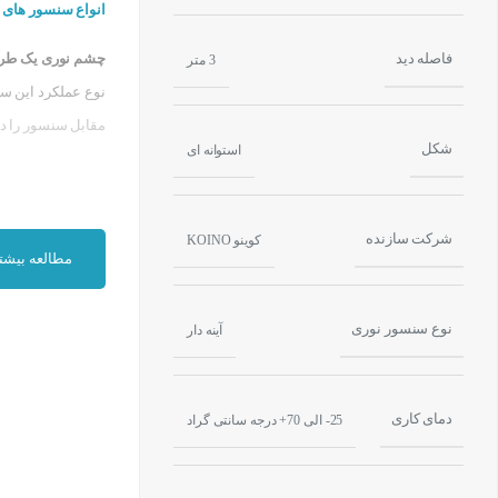
انواع سنسور های ن
فاصله دید
چشم نوری یک طرفه(iffuse
3 متر
نوع عملکرد این س
مقابل سنسور را دارد . که د
شکل
استوانه ای
شرکت سازنده
کوینو KOINO
مطالعه بیشت
نوع سنسور نوری
آینه دار
دمای کاری
25- الی 70+ درجه سانتی گراد