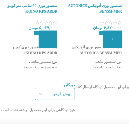
سنسور نوری آتونیکس AUTONICS
سنسور نوری 60 سانتی متر کوینو
KOINO KPS-ARDR
BEN5M-MFR
۶,۸۲۰,۰۰۰
تومان
۵,۰۲۷,۰۰۰
تومان
افزودن به سبد سفارش
افزودن به سبد سفارش
مشخصات سنسور نوری آتونیکس
مشخصات سنسور نوری کوینو
KOINO KPS-ARDR :
AUTONICS BEN5M-MFR :
نوع سنسور مکعبی
نوع سنسور مکعبی
نوع تشخیص آینه دار
نوع نشخیص یک طرفه
فاصله تشخیص سنسور ۵ متر
فاصله تشخیص سنسور 60 سانتی
ابعاد سنسور کوچک
متر
تغذیه ۲۴-۲۴۰ VAC,VDC
تغذیه ۲۴-۲۴۰ ولت DC-AC
دیدگاهها
برای این محصول دیدگاه ارسال کنند.
دارای خروجی رله و تیغه NO/NC
نوع خروجی رله NO و NC
نوع عملکرد انتخاب Light On & Dark
نوع عملکرد انتخاب Light On & Dark
On با سیم فرمان
On با سیم فرمان
نوع اتصال کابلی
نوع اتصال کابلی
هیچ دیدگاهی برای این محصول نوشته نشده است.
دارای LED نشان دهنده وضعیت
قابلیت تنظیم حساسیت
خروجی
منبع نور مادون قرمز (۹۴۰nm)
قابلیت تنظیم حساسیت
درجه حفاظت IP65