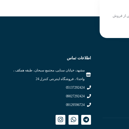
کشور سازنده کره جنوبی
کشور سازنده : کره جنوبی
 از فروش
اطلاعات تماس
جدا از یکدیگر و در مقابل هم نصب
مشهد، خیابان سنایی، مجتمع سبحان، طبقه همکف ،
ی میدهد.
واحد6 ، فروشگاه اینترنتی کنترل 24
05137292424
09027292424
09129596724