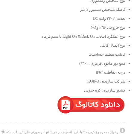
نوع تشخیص رفلکتوری
فاصله تشخیص سنسور 3 متر
تغذیه ۱۲-۲۴ ولت DC
نوع خروجی PNP و NO
نوع عملکرد انتخاب Light On & Dark On با سیم فرمان
نوع اتصال کابلی
قابلیت تنظیم حساسیت
منبع نور مادون قرمز (۹۴۰nm)
درجه حفاظت IP67
شرکت سازنده : KOINO
کشور سازنده : کره جنوبی
درخواست مرجوع کردن کالا با دلیل "انصراف از خرید" تنها در صورتی قابل تایید است که کالا د