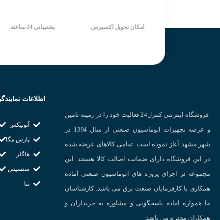
منبع نور مادون قرمز (۶۶۰nm)
نوع عملکرد انتخاب Light On & Dark
درجه حفاظت IP66
On با سیم فرمان
شرکت سازنده : AUTONICS
شرکت سازنده : AUTONICS
امکان تحویل اکسپرس
پشتیبانی 24 ساعته
کشور سازنده : کره جنوبی
کشور سازنده : کره جنوبی
چشم نوری دو طرفه(hrough Beam
اطلاعات نمایندگ
عملکرد این نوع از
فروشگاه اینترنتی کنترل24 فعالیت خود را در زمینه تامین
آتونیکس
میشود و در هنگامی
و عرضه تجهیزات اتوماسیون صنعتی از سال 1394 در
پارس مگا
شهر مشهد آغاز نموده است. تمامی کالاهای عرضه شده
هاگلر
در این فروشگاه دارای ضمانت اصالت کالا هستند. این
سنسیس
مجموعه در اجرای پروژه های اتوماسیون صنعتی آماده
تتا
همکاری با کارفرمایان صنعت برق می باشد. کارشناسان
ما همواره اماده پاسخگویی و مشاوره به خریداران و
همکاران محترم می باشد.