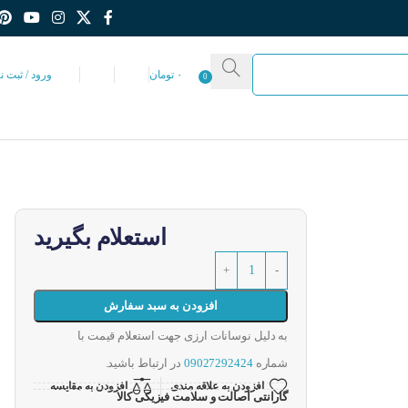
۰
تومان
ورود / ثبت ن
0
استعلام بگیرید
افزودن به سبد سفارش
به دلیل نوسانات ارزی جهت استعلام قیمت با
شماره
09027292424
در ارتباط باشید.
افزودن به علاقه مندی
افزودن به مقایسه
گارانتی اصالت و سلامت فیزیکی کالا