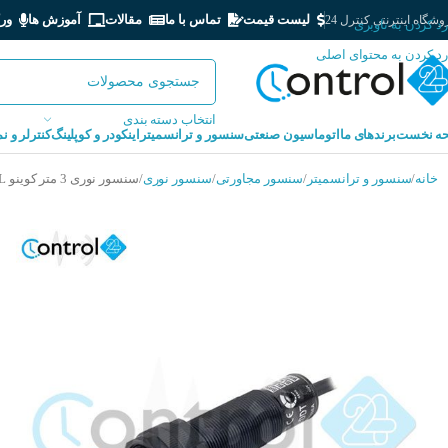
لیست قیمت
تماس با ما
مقالات
آموزش ها
ور
شگاه اینترنتی کنترل 24
رد کردن به ناوبری
رد کردن به محتوای اصلی
انتخاب دسته بندی
ه نخست
برندهای ما
اتوماسیون صنعتی
سنسور و ترانسمیتر
اینکودر و کوپلینگ
کنترلر و ن
خانه
سنسور و ترانسمیتر
سنسور مجاورتی
سنسور نوری
سنسور نوری 3 متر کوینو KOINO KPS-ORP-L