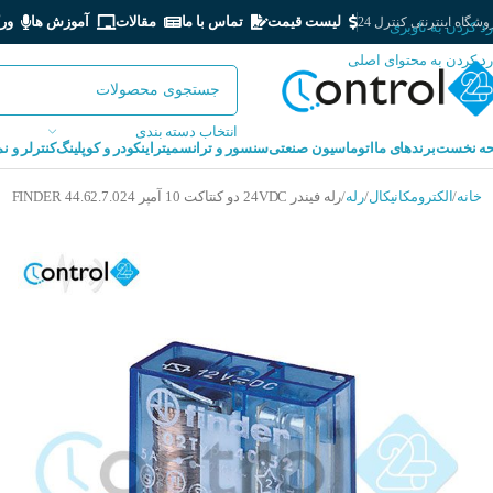
لیست قیمت
تماس با ما
مقالات
آموزش ها
ور
شگاه اینترنتی کنترل 24
رد کردن به ناوبری
رد کردن به محتوای اصلی
انتخاب دسته بندی
ه نخست
برندهای ما
اتوماسیون صنعتی
سنسور و ترانسمیتر
اینکودر و کوپلینگ
کنترلر و ن
خانه
الکترومکانیکال
رله
رله فیندر 24VDC دو کنتاکت 10 آمپر FINDER 44.62.7.024