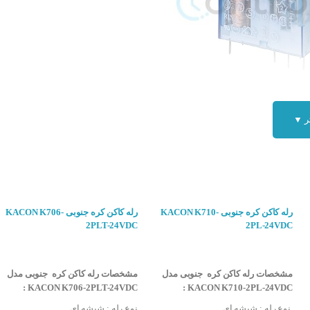
ر ▼
خرید رلهباید به آن توجه کرد:
برای تحریک تیغه لازم است
رله کاکن کره جنوبی KACON K710-
رله کاکن کره جنوبی KACON K706-
2PLT-24VDC
2PL-24VDC
سته )
انتخاب گزینه ها
انتخاب گزینه ها
مشخصات رله کاکن کره جنوبی مدل
مشخصات رله کاکن کره جنوبی مدل
KACON K706-2PLT-24VDC :
KACON K710-2PL-24VDC :
قطعه الکتریکی در مدار هایی که نیاز به کنترل مدار به وسیله سیگنال و یا اینکه کنترل 
نوع رله : شیشه ای
نوع رله : شیشه ای