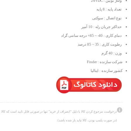
ولتاژ بوبین : 24VDC
تعداد پایه : 8 پایه
نوع اتصال : سوکتی
حداکثر جریان رله : 10 آمپر
دمای کاری : 40- ~ 85+ درجه سانتی گراد
رطوبت کاری : 35 ~ 85 درصد
وزن : 40 گرم
شرکت سازنده : Finder
کشور سازنده : ایتالیا
درخواست مرجوع کردن کالا با دلیل "انصراف از خرید" تنها در صورتی قابل تایید است که کالا د
(در صورت پلمپ بودن، کالا نباید باز شده باشد).