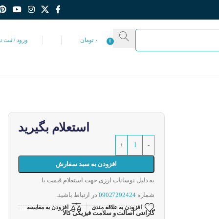
۰
تومان
ورود / ثبت ن
0
استعلام بگیرید
افزودن به سبد سفارش
به دلیل نوسانات ارزی جهت استعلام قیمت با
شماره
09027292424
در ارتباط باشید.
افزودن به علاقه مندی
افزودن به مقایسه
گارانتی اصالت و سلامت فیزیکی کالا