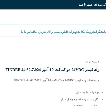
ک دیت
صفر تا صد
مایشگر
الکترومکانیکال
تجهیزات تابلویی
سیم و کابل
درباره ما
تماس با ما
دسته:
رله
رله فیندر 24VDC دو کنتاکت 10 آمپر FINDER 44.62.7.024
مشخصات رله فیندر 24VDC دو کنتاکت 10 آمپر FINDER 44.62.7.024 :
نوع رله : شیشه ای
کاربرد : جهت قطع و وصل مدار