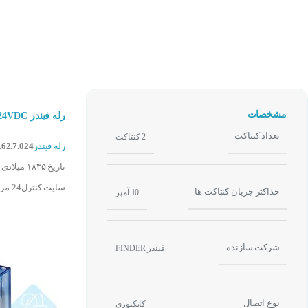
مشخصات
رله فیندر 24VDC دو کنتاکت 10 آمپر FINDER 44.62.7.024
تعداد کنتاکت
2 کنتاکت
رله فیندر
.62.7.024
تاریخ ۱۸۳۵ میلادی اختراع کرد است . رله ها یکی از پر فروش ترین
سایت کنترل24 مراجعه کنید .
حداکثر جریان کنتاکت ها
10 آمپر
شرکت سازنده
فیندر FINDER
نوع اتصال
کانکتوری