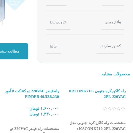
ولتاژ بوبین
24 ولت DC
کشور سازنده
ایتالیا
مطالعه بیشت
مواردی که در زمان 
ولتاژ (جریان ) که 
محصولات مشابه
تعداد تیغه
تعداد اتصالات تیغه
رله کاکن کره جنوبی KACON K710-
رله فیندر 220VAC دو کنتاکت 8 آمپر
FINDER 40.52.8.230
2PL-220VAC
نوع اتصال (باز یا ب
ابعاد و اندازه رله
۱,۶۰۰,۰۰۰
تومان
–
۱,۳۳۰,۰۰۰
تومان
کاربرد رله فیندر 44.62.7.024 :
انتخاب گزینه ها
مشخصات رله کاکن کره جنوبی مدل
انتخاب گزینه ها
موارد استفاده این 
KACON K710-2PL-220VAC :
مشخصات رله فیندر 220VAC دو