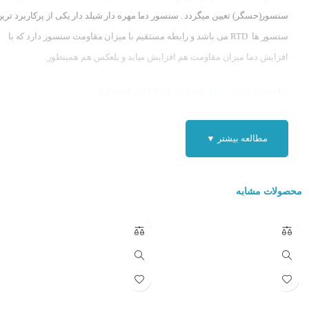
سنسور(حسگر) تعیین میگردد . سنسور دما مهره دار شیلد دار یکی از پرکاربرد تری
سنسور ها RTD می باشد و رابطه مستقیم با میزان مقاومت سنسور دارد که با
افزایش دما میزان مقاومت هم افزایش میابد و بلعکس هم همینطور.
برای
خرید سنسور دما
به سایت کنترل24 مراجعه کنید.
اجزای تشکیل‌دهنده سنسور PT100 :
مطالعه بیشتر ▼
عنصر حسگر (پلاتینیوم):
قلب تپنده سنسور بوده و تغییرات دما را به تغییرات مقاو
تبدیل می‌کند.
محصولات مشابه
عایق:
از عنصر حسگر در برابر عوامل خارجی مانند رطوبت و خوردگی محافظت
می‌کند.
روکش محافظ:
از جنس استیل ضد زنگ یا مواد مشابه بوده و از سنسور در برابر
آسیب‌های فیزیکی محافظت می‌کند.