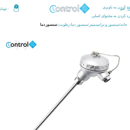
رد کردن به ناوبری
0
منو
۰
تومان
رد کردن به محتوای اصلی
خانه
سنسور و ترانسمیتر
سنسور دما-رطوبت
سنسور دما