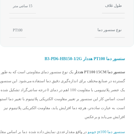
طول غلاف
15 سانتی متر
نوع سنسور دما
PT100
سنسور دما PT100 هددار B3-PD6-HB150-1/2G
سنسور دما PT100 15CM هددار
یک نوع سنسور دمای مقاومتی است که به طور
گسترده در صنایع مختلف برای اندازه‌گیری دقیق دما استفاده می‌شود. این سنسور 
یک عنصر پلاتینیومی با مقاومت 100 اهم در دمای 0 درجه سانتی‌گراد تشکیل شده
است. اساس کار این سنسور بر تغییر مقاومت الکتریکی پلاتینیوم با تغییر دما استوا
است. به عبارت ساده‌تر، هرچه دما افزایش یابد، مقاومت الکتریکی پلاتینیوم نیز
افزایش می‌یابد و برعکس
سنسور دما pt100 جومو
در واقع مقدارعددی نمایش داده شده دما بر اساس مقا