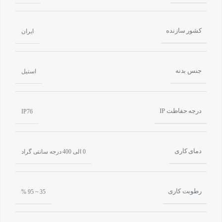
کشور سازنده
ایران
جنس بدنه
استیل
درجه حفاظت IP
IP76
دمای کاری
0 الی 400 درجه سانتی گراد
رطوبت کاری
35 ~ 95 %