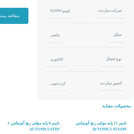
شرکت سازنده
کوینو KOINO
مطالعه بیشت
شکل
مکعبی
انواع تایمر ها :
نوع اتصال
کانکتوری
تایمر ها در دو نوع
قرار می گیرند ولی 
کشور سازنده
کره جنوبی
تایمر های دیجیتال 
تایمرهای مولتی رنج کوینو MTM11
محصولات مشابه
تایمر مولتی رنج کو
تایمر 11 پایه مولتی رنج آتونیکس
تایمر 8 پایه مولتی رنج آتونیکس 1-
AUTONICS AT8N
AUTONICS AT11DN
ایجاد کند.