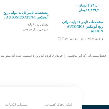
۴,۷۴۱,۰۰۰
تومان
–
انتخاب گزینه ها
۴,۳۴۹,۴۰۰
تومان
مهمترین ویژگی تایمر کوینو M11
مشخصات تایمر 8 پایه مولتی رنج
آتونیکس 1-AUTONICS AT8N :
انتخاب گزینه ها
مشخصات تایمر 11 پایه مولتی
کیفیت بالای تایمر
تعداد پایه : ۸ پایه
رنج آتونیکس AUTONICS
خروجی : تک خروجی
دارای ۲ خروجی رله ۵ آمپر
AT11DN :
مدکاری : مولتی فانکشن
دارای LED نشان دهنده وضعیت خروجی
ورودی تغذیه تایمر : مولتی رنج (220
ورودی تغذیه تایمر : مولتی رنج (12
VAC/DC)
ولت DC)
دارای ۱۶ رنج زمانی قابل تنظیم
رنج کاری : مولتی رنج (از ۰٫۰۵ ثانیه
رنج کاری : مولتی رنج (از ۰٫۰۵ ثانیه
تحریک و کنترل زما
تا ۱۰۰ ساعت)
تا ۱۰۰ ساعت)
.فقط مشتریانی که این محصول را خریداری کرده اند و وارد سیستم شده اند میتوانند 
خروجی : تک خروجی
شرکت سازنده : AUTONICS
دارای ولوم جهت ت
مدکاری : مولتی فانکشن
کشور سازنده : کره جنوبی
دارای ۶ فانکش قابل تعریف جهت عملکرد تایمر
تعداد پایه : 11 پایه
شرکت سازنده : AUTONICS
مشخصات تایمر 8 پایه 2 زمانه کوینو KOINO KTM-AMTM11 :
کشور سازنده : کره جنوبی
ورودی تغذیه تایمر : مولتی رنج (۲۴۰-۰۰
رنج کاری : مولتی رنج (از ۰٫1 ثانیه
خروجی : تک خروج
امکان تحویل اکسپرس
پشتیبانی 24 ساعته
مدکاری : مولتی ف