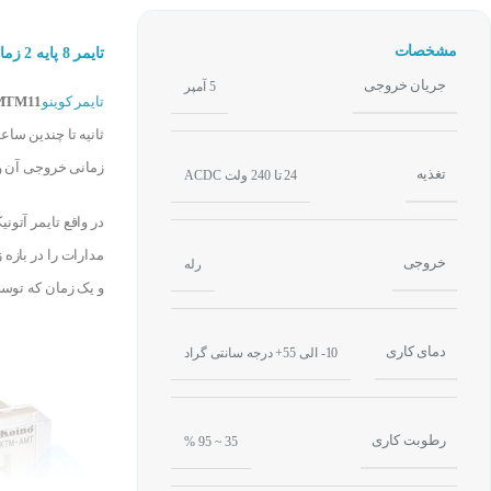
مشخصات
تایمر 8 پایه 2 زمانه مولتی رنج کوینو KOINO KTM-AMTM11
جریان خروجی
5 آمپر
تایمر کوینو
MTM11
ثانیه تا چندین سا
زمانی خروجی آن و
تغذیه
24 تا 240 ولت ACDC
در واقع تایمر آتو
مدارات را در بازه
خروجی
رله
و یک زمان که توسط
دمای کاری
10- الی 55+ درجه سانتی گراد
رطوبت کاری
35 ~ 95 %