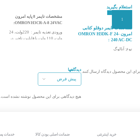
استعلام بگیرید
انتخاب گزینه ها
KOINO KTM-AMT :
مشخصات تایمر 8 پایه امرون
افزودن به سبد سفارش
OMRON H3CR-A-8 24VAC:
مشخصات تایمر دوقلو کتابی
ورودی تغذیه تایمر : 220ولت، 24
امرون OMRON H3DK-F 24-
ولت، 110 ولت با قابلیت تاخیر در
:
240 AC-DC
قطع و تاخیر در وصل
نوع: آنالوگ
رنج کاری :از 1.2 ثانیه تا 3۰۰ ساعت
ولتاژ تغذیه: 24-240 VAC-DC
خروجی : تک خروجی
محدوده زمانی: 0.1 ثانیه تا 1200
مدکاری : مولتی فانکشن
ن با وصل تغذیه
ساعت
تعداد پایه : ۸ پایه
دیدگاهها
برای این محصول دیدگاه ارسال کنند.
نوع نصب: ریلی
شرکت سازنده : امرون
نطیم زمان
درجه حفاظت: IP30
کشور سازنده : اندونزی
وزن: 120 گرم
شرکت سازنده : امرون
هیچ دیدگاهی برای این محصول نوشته نشده است.
کشور سازنده : اندونزی
۱ ولت AC و ۲۴۰-۲۴ ولت DC)
 تا 10 ساعت)
ی
خرید اینترنتی
ضمانت اصلی بودن کالا
خدمات پس
انکشن