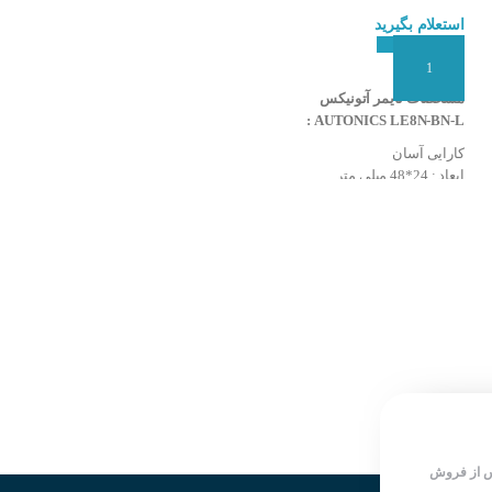
استعلام بگیرید
۶۶۰,۰۰۰
تومان
افزودن به سبد سفارش
افزودن به سبد سفارش
مشخصات تایمر آتونیکس
مهمترین ویژگی تایمر ثانیه
کیاگستر KIAGOSTAR AT-60S :
AUTONICS LE8N-BN-L :
دقت و ثبات در تکرار
کارایی آسان
نشانگر با 3 وضعیت مختلف :
ابعاد : 24*48 میلی متر
- خاموش : قطع برق - چشمک زن :
نوع تایمر : دیجیتال
در حال زمان گیری - روشن دائم :
حالت کاری : صعودی
وصل رله
درجه حفاظت : IP66
نمایشگر : 8 رقم LCD
قابلیت تنظیم زمان بر حسب ثانیه
خروجی : فاقد خروجی
بازه زمان 0 الی 60 ثانیه
دکمه ریست : دارد
نصب آسان روی ریل و سطوح دیگر
شکل تایمر : مکعب مستطیل
دارای ترمینال های آسانسوری و
دارای نور زمینه LCD و نمایش بهتر
استاندارد
اعداد
عدم تغییر در زمان تنظیم شده در اثر
تغذیه : 24 ولت DC
ضربات کنتاکتور تابلو
نوع اتصال : ترمینال
نوع ترمینال : ترمینال پیچی
رنج وسیعی از ولتاژ ورودی
 از فروش
قابلیت تنظیم بازه های زمانی متنوع