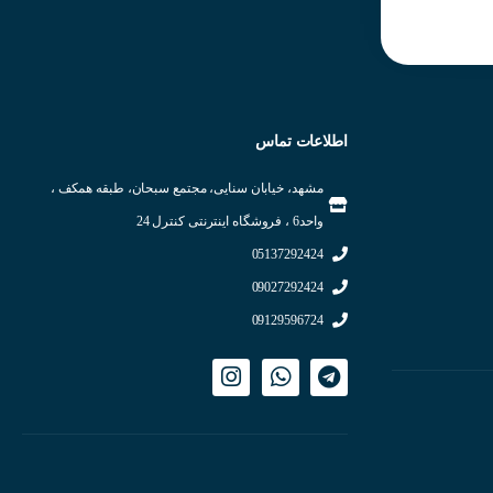
عملکرد زمانی : شروع با وصل تغذبه
خروجی کنترلی : نمایشگر ( فاقد
خروجی )
نوع رله خروجی : نمایشگر ( فاقد
خروجی )
نوع سیگنال ورودی : ورودی بدون
اطلاعات تماس
ولتاژ ( NPN )
شرکت سازنده : AUTONICS
کشور سازنده : کره جنوبی
مشهد، خیابان سنایی، مجتمع سبحان، طبقه همکف ،
واحد6 ، فروشگاه اینترنتی کنترل 24
05137292424
09027292424
09129596724