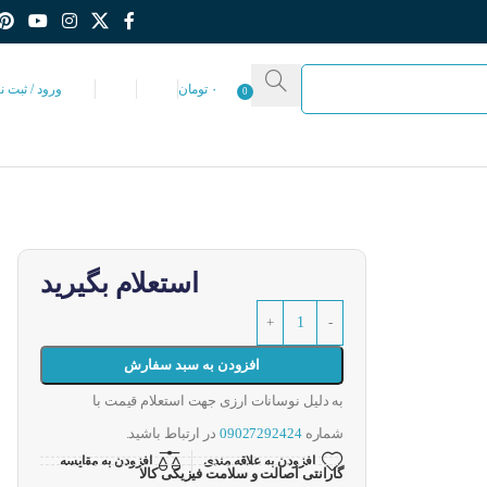
۰
تومان
ورود / ثبت ن
0
استعلام بگیرید
افزودن به سبد سفارش
به دلیل نوسانات ارزی جهت استعلام قیمت با
شماره
09027292424
در ارتباط باشید.
افزودن به علاقه مندی
افزودن به مقایسه
گارانتی اصالت و سلامت فیزیکی کالا