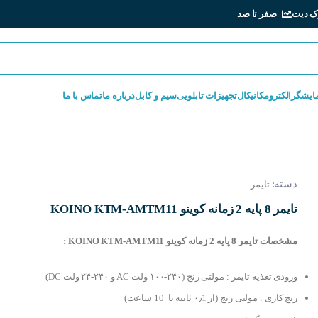
ک دیت
صفر تا صد
مایشگر
الکترومکانیکال
تجهیزات تابلویی
سیم و کابل
درباره ما
تماس با ما
دسته:
تایمر
تایمر 8 پایه 2 زمانه کوینو KOINO KTM-AMTM11
مشخصات تایمر 8 پایه 2 زمانه کوینو KOINO KTM-AMTM11 :
ورودی تغذیه تایمر : مولتی رنج (۲۴۰-۱۰۰ ولت AC و ۲۴۰-۲۴ ولت DC)
رنج کاری : مولتی رنج (از ۰٫1 ثانیه تا 10 ساعت)