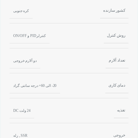
کشور سازنده
کره جنوبی
روش کنترل
کنترلرPID و ON/OFF
تعداد آلارم
دو آلارم خروجی
دمای کاری
20- الی 60+ درجه سانتی گراد
تغذیه
24 ولت DC
خروجی
,
SSR
رله