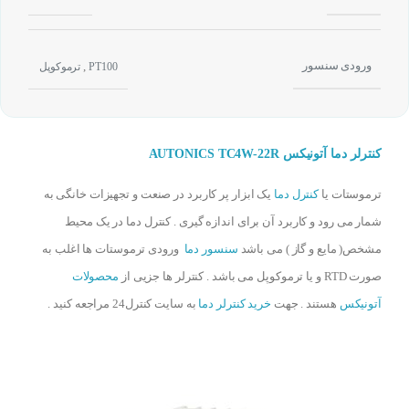
ورودی سنسور
,
PT100
ترموکوپل
کنترلر دما آتونیکس AUTONICS TC4W-22R
ترموستات یا
کنترل دما
یک ابزار پر کاربرد در صنعت و تجهیزات خانگی به
شمار می رود و کاربرد آن برای اندازه گیری . کنترل دما در یک محیط
مشخص( مایع و گاز ) می باشد
سنسور دما
ورودی ترموستات ها اغلب به
صورت RTD و یا ترموکوپل می باشد . کنترلر ها جزیی از
محصولات
آتونیکس
هستند . جهت
خرید کنترلر دما
به سایت کنترل24 مراجعه کنید .