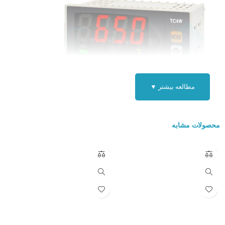
مطالعه بیشتر ▼
ویژگی کنترلر دما آتونیکس AUTONICS TC4W-22R :
محصولات مشابه
کنترلر دما آتونیکس
مدل
TC4W-22R
ترموستات یکی از بهترین و کم هزینه
ترین را برای کنترل دما با عملکرد اساسی و بهبود یافته میباشد . معمولا
کنترل دما را با الگوریتم کنترل pid و سرعت نمونه برداری ۱۰۰ متربر ثانیه
به دست می آورند و جهت بهبود بخشیدن به کنترل موثر و اقتصادی خروجی
رله و SSR پشتیبانی می شود و علاوه بر این مزیت ابعاد فیزیکی مناسب این
ترموستات ها از ویژگی بی نظیر این نوع می باشد .