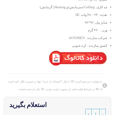
مد کاری: Colling (سرمایش) و Heating ( گرمایش)
تغذیه : ۲۴ ~ ۴۸ ولت DC
سایز پنل; ۹۶*۹۶
وزن : ۲۲۰ گرم
شرکت سازنده : AUTONICS
کشور سازنده : کره جنوبی
درخواست مرجوع کردن کالا با دلیل "انصراف از خرید" تنها در صورتی قابل تایید است
که کالا در شرایط اولیه باشد (در صورت پلمپ بودن، کالا نباید باز شده باشد).
استعلام بگیرید