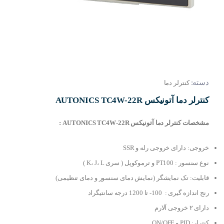
دسته:
کنترلر دما
کنترلر دما آتونیکس AUTONICS TC4W-22R
مشخصات کنترلر دما آتونیکس AUTONICS TC4W-22R :
خروجی: دارای خروجی رله و SSR
نوع سنسور : PT100 و ترموکوپل ( سری K، J، L )
قابلیت: تک نمایشگر (نمایش دمای سنسور و دمای تنظیمی)
رنج اندازه گیری : 100- تا 1200 درجه سانتیگراد
دارای ۲ خروجی آلارم
کنترلر: PID و ON/OFF