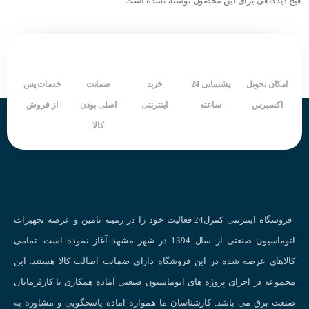
هیچ دیدگاهی برای این محصول نوشته نشده است.
رنج اندازه گیری : ۱۵۰- تا ۹۹۹ درجه سانتیگراد
وزن : ۲۲۰ گرم
ک
شرکت سازنده : AUTONICS
دارای ۲ خروجی آلارم
کشور سازنده : کره جنوبی
کنترلر: PID و ON/OFF
مد کاری: Colling (سرمایش) و Heating ( گرمایش)
امکان تحویل
پشتیبانی 24
خرید
ضمانت
خدمات پس
تغذیه : ۲۴ ~ ۴۸ ولت DC
اکسپرس
ساعته
اینترنتی
اصلی بودن
از فروش
سایز پنل; ۹۶*۹۶
کالا
وزن : ۲۲۰ گرم
شرکت سازنده : AUTONICS
کشور سازنده : کره جنوبی
فروشگاه اینترنتی کنترل24 فعالیت خود را در زمینه تامین و عرضه تجهیزات
اتوماسیون صنعتی از سال 1394 در شهر مشهد آغاز نموده است. تمامی
کالاهای عرضه شده در این فروشگاه دارای ضمانت اصالت کالا هستند. این
مجموعه در اجرای پروژه های اتوماسیون صنعتی آماده همکاری با کارفرمایان
صنعت برق می باشد. کارشناسان ما همواره اماده پاسخگویی و مشاوره به