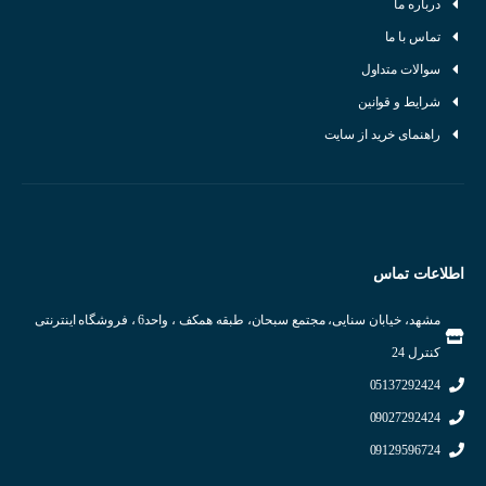
درباره ما
تماس با ما
سوالات متداول
شرایط و قوانین
راهنمای خرید از سایت
اطلاعات تماس
مشهد، خیابان سنایی، مجتمع سبحان، طبقه همکف ، واحد6 ، فروشگاه اینترنتی
کنترل 24
05137292424
09027292424
09129596724