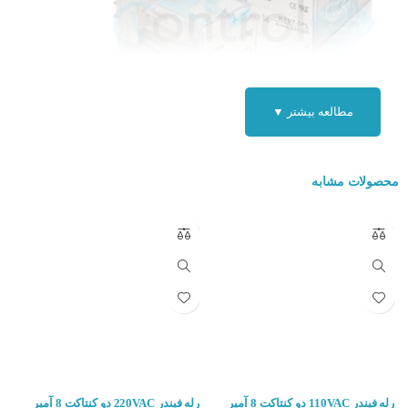
مطالعه بیشتر ▼
مواردی که در زمان خرید رلهباید به آن توجه کرد :
محصولات مشابه
ولتاژ (جریان ) که برای تحریک تیغه لازم است
تعداد تیغه
تعداد اتصالات تیغه
نوع اتصال (باز یا بسته )
ابعاد و اندازه رله
کاربرد رله K707-3PL-24VDC :
موارد استفاده این قطعه الکتریکی در مدار هایی که نیاز به کنترل مدار به
رله فیندر 110VAC دو کنتاکت 8 آمپر
رله فیندر 220VAC دو کنتاکت 8 آمپر