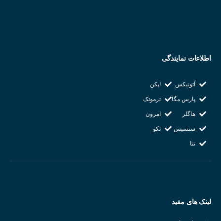
وزن : ۳۳ گرم
دارای اهرم تست و نمایشگر LED
شرکت سازنده : KACON
اطلاعات نمایندگی
کشور سازنده : کره جنوبی
آتونیکس
اپکن
پارس مگا
ترموتک
هاگلر
امرون
سنسیس
تکو
تتا
لینک های مفید