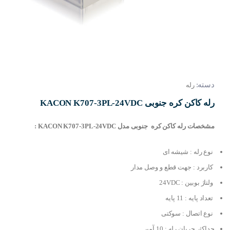
دسته:
رله
رله کاکن کره جنوبی KACON K707-3PL-24VDC
مشخصات رله کاکن کره جنوبی مدل KACON K707-3PL-24VDC :
نوع رله : شیشه ای
کاربرد : جهت قطع و وصل مدار
ولتاژ بوبین : 24VDC
تعداد پایه : 11 پایه
نوع اتصال : سوکتی
حداکثر جریان رله : 10 آمپر