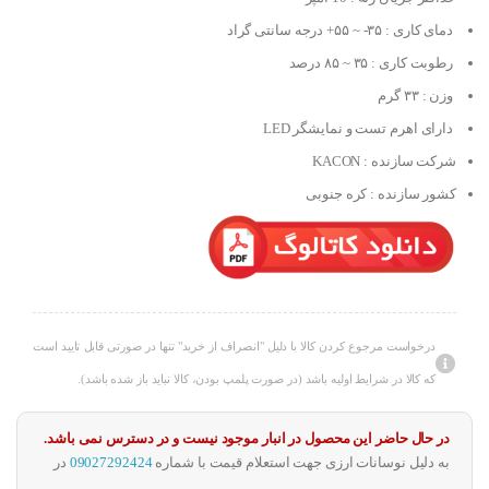
دمای کاری : ۳۵- ~ ۵۵+ درجه سانتی گراد
رطوبت کاری : ۳۵ ~ ۸۵ درصد
وزن : ۳۳ گرم
دارای اهرم تست و نمایشگر LED
شرکت سازنده : KACON
کشور سازنده : کره جنوبی
درخواست مرجوع کردن کالا با دلیل "انصراف از خرید" تنها در صورتی قابل تایید است
که کالا در شرایط اولیه باشد (در صورت پلمپ بودن، کالا نباید باز شده باشد).
در حال حاضر این محصول در انبار موجود نیست و در دسترس نمی باشد.
به دلیل نوسانات ارزی جهت استعلام قیمت با شماره
09027292424
در