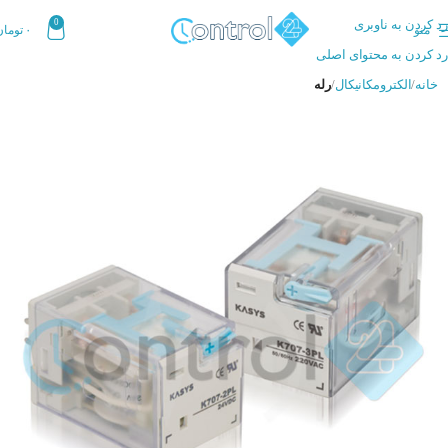
رد کردن به ناوبری
0
منو
۰
تومان
رد کردن به محتوای اصلی
خانه
الکترومکانیکال
رله